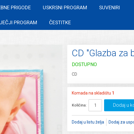
EBNE PRIGODE
USKRSNI PROGRAM
SUVENIRI
JEČJI PROGRAM
ČESTITKE
CD "Glazba za 
DOSTUPNO
CD
Komada na skladištu
1
Dodaj u k
Količina:
Dodaj u listu želja
Dodaj za usp