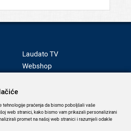
Laudato TV
Webshop
Galerije
Klub prijatelja
lačiće
e tehnologije praćenja da bismo poboljšali vaše
šoj web stranici, kako bismo vam prikazali personalizirani
analizirali promet na našoj web stranici i razumjeli odakle