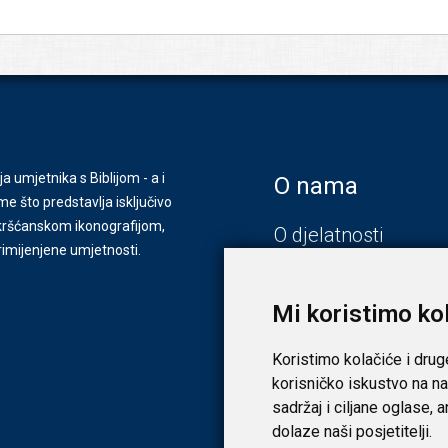
ja umjetnika s Biblijom - a i
O nama
e što predstavlja isključivo
s kršćanskom ikonografijom,
O djelatnosti
primijenjene umjetnosti.
Zagreb
Zadar
Mi koristimo ko
Koristimo kolačiće i drug
korisničko iskustvo na na
sadržaj i ciljane oglase, 
dolaze naši posjetitelji.