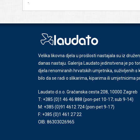
-
Velika likovna djela u prošlosti nastajala su iz družen
danas nastaju. Galerija Laudato jedinstvena je po tom
djela renomiranih hrvatskih umjetnika, suživljenih 
bilo da se radi o slikarima, kiparima ili umjetnicima 
Laudato d.o.o. Gračanska cesta 208, 10000 Zagreb
T: +385 (0)1 46 46 888
(pon-pet 10-17; sub 9-14)
M: +385 (0)91 4612 724
(pon-pet 9-17)
F: +385 (0)1 461 27 22
OIB: 86303026965