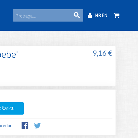
HR
EN
bebe"
9,16 €
ošaricu
oredbu