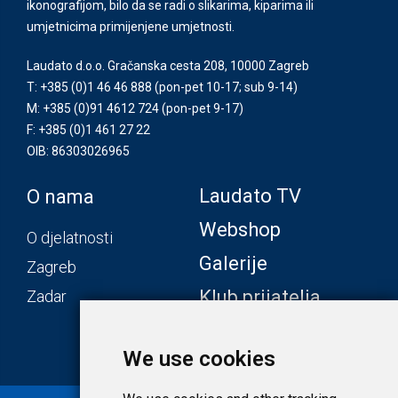
ikonografijom, bilo da se radi o slikarima, kiparima ili
umjetnicima primijenjene umjetnosti.
Laudato d.o.o. Gračanska cesta 208, 10000 Zagreb
T: +385 (0)1 46 46 888
(pon-pet 10-17; sub 9-14)
M: +385 (0)91 4612 724
(pon-pet 9-17)
F: +385 (0)1 461 27 22
OIB: 86303026965
Laudato TV
O nama
Webshop
O djelatnosti
Galerije
Zagreb
Klub prijatelja
Zadar
We use cookies