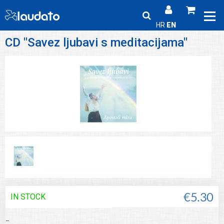
HR
EN
CD "Savez ljubavi s meditacijama"
IN STOCK
€5.30
_