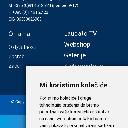
M: +385 (0)91 4612 724
(pon-pet 9-17)
F: +385 (0)1 461 27 22
OIB: 86303026965
Laudato TV
O nama
Webshop
O djelatnosti
Galerije
Zagreb
Klub prijatelja
Zadar
Mi koristimo kolačiće
Koristimo kolačiće i druge
© Copyright 2020. Laudato d.o.o. | Tečaj konverzije: 1 EUR =
tehnologije praćenja da bismo
7,53450 HRK |
Uvjeti i privatnost
poboljšali vaše korisničko iskustvo
na našoj web stranici, kako bismo
vam prikazali personalizirani sadržaj i