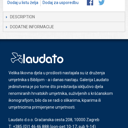
Dodaj u listu želja
Dodaj za usporedbu
DESCRIPTION
DODATNE INFORMACIJE
Velika likovna djela u prošlosti nastajala su iz druženja
umjetnika s Biblijom - a i danas nastaju. Galerija Laudato
jedinstvena je po tome što predstavlja isključivo djela
renomiranih hrvatskih umjetnika, suživljenih s kršćanskom
ikonografijom, bilo da se radi o slikarima, kiparima ili
umjetnicima primijenjene umjetnosti.
Laudato d.o.o. Gračanska cesta 208, 10000 Zagreb
T: +385 (0)1 46 46 888
(pon-pet 10-17; sub 9-14)