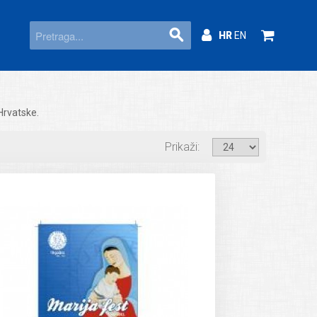
HR
EN
Hrvatske.
Prikaži