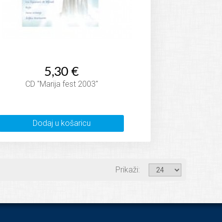
5,30 €
CD "Marija fest 2003"
Dodaj u košaricu
Prikaži