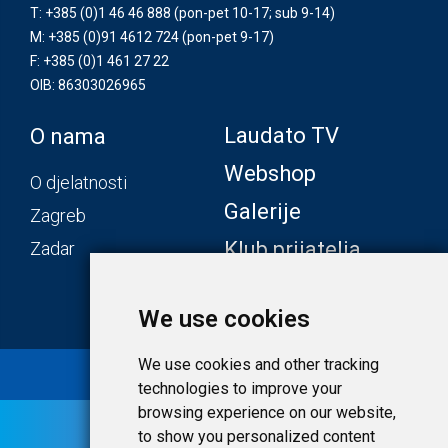
T: +385 (0)1 46 46 888
(pon-pet 10-17; sub 9-14)
M: +385 (0)91 4612 724
(pon-pet 9-17)
F: +385 (0)1 461 27 22
OIB: 86303026965
Laudato TV
O nama
Webshop
O djelatnosti
Galerije
Zagreb
Klub prijatelja
Zadar
We use cookies
We use cookies and other tracking
© 2020 Laudato.hr |
Uvjeti i privatnost
technologies to improve your
browsing experience on our website,
to show you personalized content