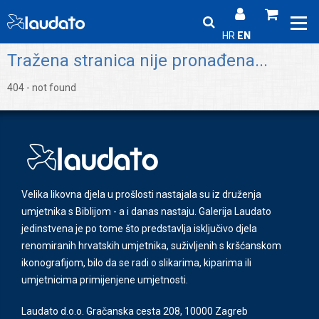
HR
EN
Tražena stranica nije pronađena...
404 - not found
Velika likovna djela u prošlosti nastajala su iz druženja
umjetnika s Biblijom - a i danas nastaju. Galerija Laudato
jedinstvena je po tome što predstavlja isključivo djela
renomiranih hrvatskih umjetnika, suživljenih s kršćanskom
ikonografijom, bilo da se radi o slikarima, kiparima ili
umjetnicima primijenjene umjetnosti.
Laudato d.o.o. Gračanska cesta 208, 10000 Zagreb