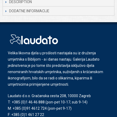
DESCRIPTION
DODATNE INFORMACIJE
Velika likovna djela u prošlosti nastajala su iz druženja
umjetnika s Biblijom - a i danas nastaju. Galerija Laudato
jedinstvena je po tome što predstavlja isključivo djela
renomiranih hrvatskih umjetnika, suživljenih s kršćanskom
ikonografijom, bilo da se radi o slikarima, kiparima ili
umjetnicima primijenjene umjetnosti.
Laudato d.o.o. Gračanska cesta 208, 10000 Zagreb
T: +385 (0)1 46 46 888
(pon-pet 10-17; sub 9-14)
M: +385 (0)91 4612 724
(pon-pet 9-17)
F: +385 (0)1 461 27 22