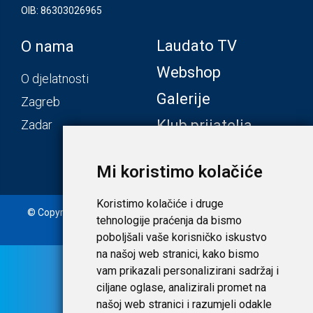
OIB: 86303026965
Laudato TV
O nama
Webshop
O djelatnosti
Galerije
Zagreb
Klub prijatelja
Zadar
Mi koristimo kolačiće
Koristimo kolačiće i druge
© Copyright 2020. Laudato d.o.o. | Tečaj konverzije: 1 EUR =
tehnologije praćenja da bismo
7,53450 HRK |
Uvjeti i privatnost
poboljšali vaše korisničko iskustvo
na našoj web stranici, kako bismo
vam prikazali personalizirani sadržaj i
ciljane oglase, analizirali promet na
našoj web stranici i razumjeli odakle