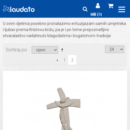
HR
EN
U ovim djelima posebno pronalazimo entuzijazam samih umjetnika
i ljubav prema Kristovu križu, pa je i po tome prepoznatljivo
stvaralaštvo nadahnuto blagodatima i bogatstvom tradicije.
Sortiraj po
PRETHODNI
1
2