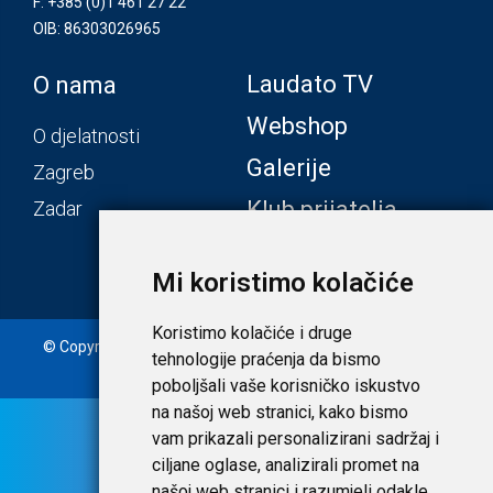
F: +385 (0)1 461 27 22
OIB: 86303026965
Laudato TV
O nama
Webshop
O djelatnosti
Galerije
Zagreb
Klub prijatelja
Zadar
Mi koristimo kolačiće
Koristimo kolačiće i druge
© Copyright 2020. Laudato d.o.o. | Tečaj konverzije: 1 EUR =
tehnologije praćenja da bismo
7,53450 HRK |
Uvjeti i privatnost
poboljšali vaše korisničko iskustvo
na našoj web stranici, kako bismo
vam prikazali personalizirani sadržaj i
ciljane oglase, analizirali promet na
našoj web stranici i razumjeli odakle