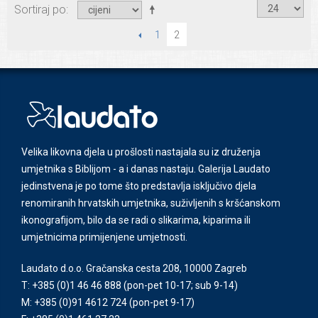
Sortiraj po
PRETHODNI
1
2
Velika likovna djela u prošlosti nastajala su iz druženja
umjetnika s Biblijom - a i danas nastaju. Galerija Laudato
jedinstvena je po tome što predstavlja isključivo djela
renomiranih hrvatskih umjetnika, suživljenih s kršćanskom
ikonografijom, bilo da se radi o slikarima, kiparima ili
umjetnicima primijenjene umjetnosti.
Laudato d.o.o. Gračanska cesta 208, 10000 Zagreb
T: +385 (0)1 46 46 888
(pon-pet 10-17; sub 9-14)
M: +385 (0)91 4612 724
(pon-pet 9-17)