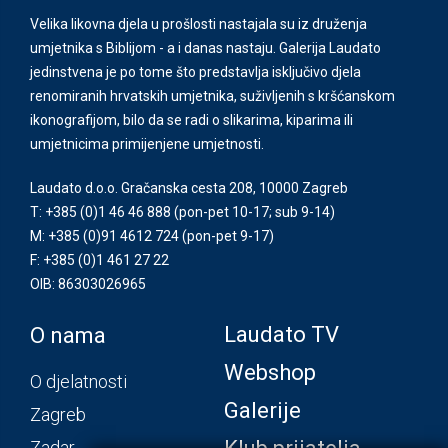
Velika likovna djela u prošlosti nastajala su iz druženja
umjetnika s Biblijom - a i danas nastaju. Galerija Laudato
jedinstvena je po tome što predstavlja isključivo djela
renomiranih hrvatskih umjetnika, suživljenih s kršćanskom
ikonografijom, bilo da se radi o slikarima, kiparima ili
umjetnicima primijenjene umjetnosti.
Laudato d.o.o. Gračanska cesta 208, 10000 Zagreb
T: +385 (0)1 46 46 888
(pon-pet 10-17; sub 9-14)
M: +385 (0)91 4612 724
(pon-pet 9-17)
F: +385 (0)1 461 27 22
OIB: 86303026965
Laudato TV
O nama
Webshop
O djelatnosti
Galerije
Zagreb
Zadar