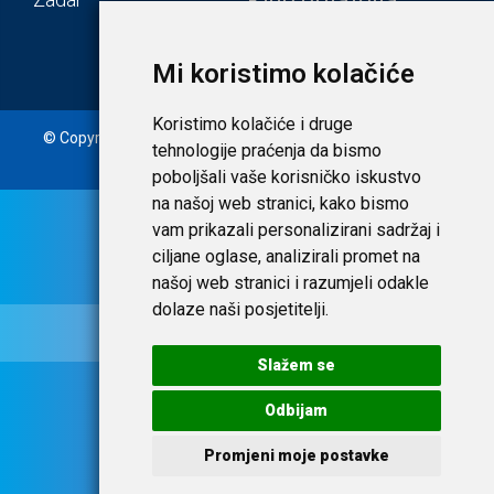
Klub prijatelja
Mi koristimo kolačiće
Koristimo kolačiće i druge
© Copyright 2020. Laudato d.o.o. | Tečaj konverzije: 1 EUR =
tehnologije praćenja da bismo
7,53450 HRK |
Uvjeti i privatnost
poboljšali vaše korisničko iskustvo
na našoj web stranici, kako bismo
vam prikazali personalizirani sadržaj i
ciljane oglase, analizirali promet na
našoj web stranici i razumjeli odakle
dolaze naši posjetitelji.
Slažem se
Odbijam
Promjeni moje postavke