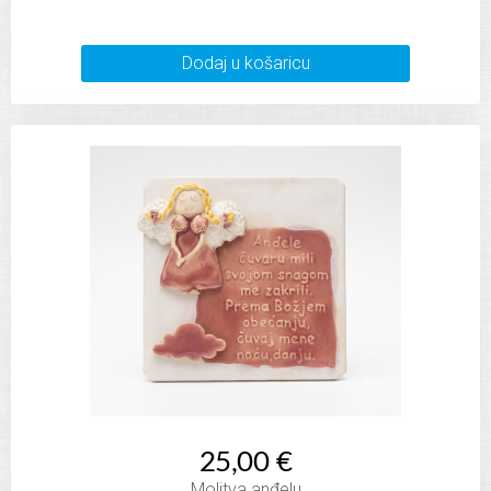
Dodaj u košaricu
25,00 €
Molitva anđelu