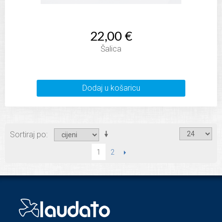
22,00 €
Šalica
Dodaj u košaricu
Sortiraj po
2
SLIJEDEĆI
1