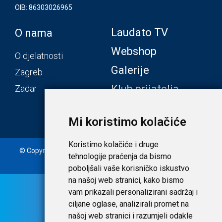
OIB: 86303026965
Laudato TV
O nama
Webshop
O djelatnosti
Galerije
Zagreb
Klub prijatelja
Zadar
Mi koristimo kolačiće
Koristimo kolačiće i druge
© Copyright 2020. Laudato d.o.o. | Tečaj konverzije: 1 EUR =
tehnologije praćenja da bismo
7,53450 HRK |
Uvjeti i privatnost
poboljšali vaše korisničko iskustvo
na našoj web stranici, kako bismo
vam prikazali personalizirani sadržaj i
ciljane oglase, analizirali promet na
našoj web stranici i razumjeli odakle