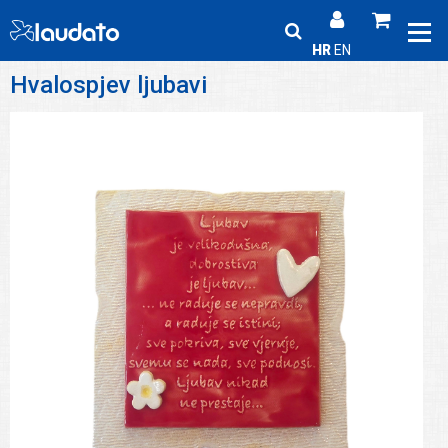
HR
EN
Hvalospjev ljubavi