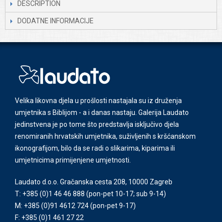
DESCRIPTION
DODATNE INFORMACIJE
Velika likovna djela u prošlosti nastajala su iz druženja
umjetnika s Biblijom - a i danas nastaju. Galerija Laudato
jedinstvena je po tome što predstavlja isključivo djela
renomiranih hrvatskih umjetnika, suživljenih s kršćanskom
ikonografijom, bilo da se radi o slikarima, kiparima ili
umjetnicima primijenjene umjetnosti.
Laudato d.o.o. Gračanska cesta 208, 10000 Zagreb
T: +385 (0)1 46 46 888
(pon-pet 10-17; sub 9-14)
M: +385 (0)91 4612 724
(pon-pet 9-17)
F: +385 (0)1 461 27 22