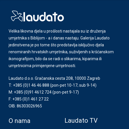
Velika likovna djela u prošlosti nastajala su iz druženja
umjetnika s Biblijom - a i danas nastaju. Galerija Laudato
jedinstvena je po tome što predstavlja isključivo djela
renomiranih hrvatskih umjetnika, suživljenih s kršćanskom
ikonografijom, bilo da se radi o slikarima, kiparima ili
umjetnicima primijenjene umjetnosti.
Laudato d.o.o. Gračanska cesta 208, 10000 Zagreb
T: +385 (0)1 46 46 888
(pon-pet 10-17; sub 9-14)
M: +385 (0)91 4612 724
(pon-pet 9-17)
F: +385 (0)1 461 27 22
OIB: 86303026965
Laudato TV
O nama