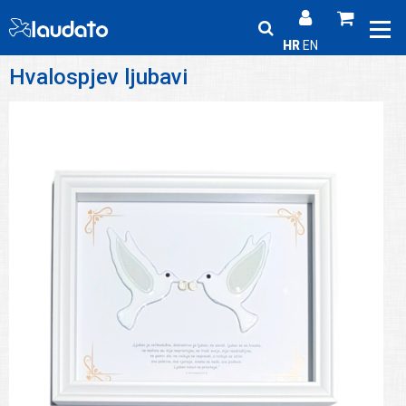
HR
EN
Hvalospjev ljubavi