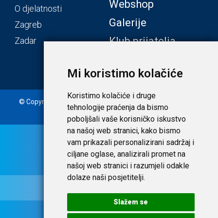
Webshop
O djelatnosti
Galerije
Zagreb
Klub prijatelja
Zadar
Mi koristimo kolačiće
Koristimo kolačiće i druge
© Copyright 2020. Laudato d.o.o. | Tečaj konverzije: 1 EUR =
tehnologije praćenja da bismo
7,53450 HRK |
Uvjeti i privatnost
poboljšali vaše korisničko iskustvo
na našoj web stranici, kako bismo
vam prikazali personalizirani sadržaj i
ciljane oglase, analizirali promet na
našoj web stranici i razumjeli odakle
dolaze naši posjetitelji.
Slažem se