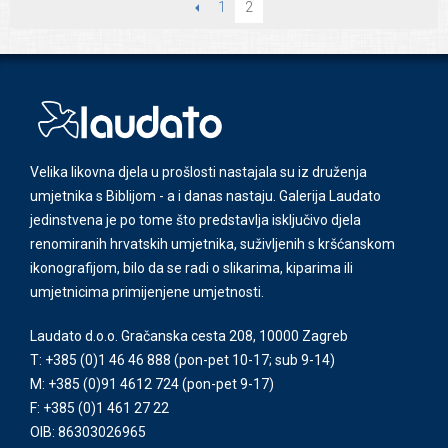
PRETHODNI
1
2
Velika likovna djela u prošlosti nastajala su iz druženja
umjetnika s Biblijom - a i danas nastaju. Galerija Laudato
jedinstvena je po tome što predstavlja isključivo djela
renomiranih hrvatskih umjetnika, suživljenih s kršćanskom
ikonografijom, bilo da se radi o slikarima, kiparima ili
umjetnicima primijenjene umjetnosti.
Laudato d.o.o. Gračanska cesta 208, 10000 Zagreb
T: +385 (0)1 46 46 888
(pon-pet 10-17; sub 9-14)
M: +385 (0)91 4612 724
(pon-pet 9-17)
F: +385 (0)1 461 27 22
OIB: 86303026965