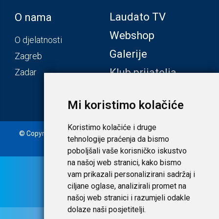
Laudato TV
O nama
Webshop
O djelatnosti
Galerije
Zagreb
Klub prijatelja
Zadar
Mi koristimo kolačiće
Koristimo kolačiće i druge
© Copyright 2020. Laudato d.o.o. | Tečaj konverzije: 1 EUR =
tehnologije praćenja da bismo
7,53450 HRK |
Uvjeti i privatnost
poboljšali vaše korisničko iskustvo
na našoj web stranici, kako bismo
vam prikazali personalizirani sadržaj i
ciljane oglase, analizirali promet na
našoj web stranici i razumjeli odakle
dolaze naši posjetitelji.