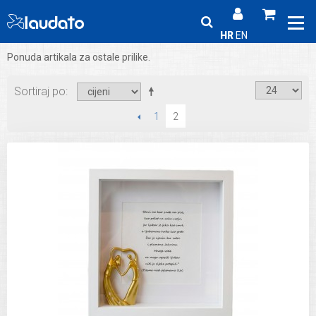
HR
EN
Ponuda artikala za ostale prilike.
Sortiraj po
PRETHODNI
1
2