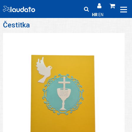
HR
EN
Čestitka