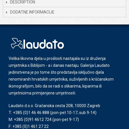
DESCRIPTION
DODATNE INFORMACIJE
Velika likovna djela u prošlosti nastajala su iz druženja
umjetnika s Biblijom - a i danas nastaju. Galerija Laudato
jedinstvena je po tome što predstavlja isključivo djela
renomiranih hrvatskih umjetnika, suživljenih s kršćanskom
ikonografijom, bilo da se radi o slikarima, kiparima ili
umjetnicima primijenjene umjetnosti.
Laudato d.o.o. Gračanska cesta 208, 10000 Zagreb
T: +385 (0)1 46 46 888
(pon-pet 10-17; sub 9-14)
M: +385 (0)91 4612 724
(pon-pet 9-17)
F: +385 (0)1 461 27 22