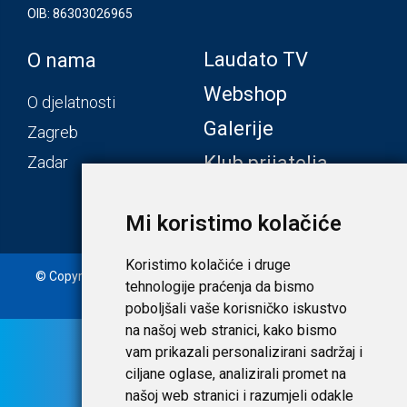
OIB: 86303026965
Laudato TV
O nama
Webshop
O djelatnosti
Galerije
Zagreb
Klub prijatelja
Zadar
Mi koristimo kolačiće
Koristimo kolačiće i druge
© Copyright 2020. Laudato d.o.o. | Tečaj konverzije: 1 EUR =
tehnologije praćenja da bismo
7,53450 HRK |
Uvjeti i privatnost
poboljšali vaše korisničko iskustvo
na našoj web stranici, kako bismo
vam prikazali personalizirani sadržaj i
ciljane oglase, analizirali promet na
našoj web stranici i razumjeli odakle