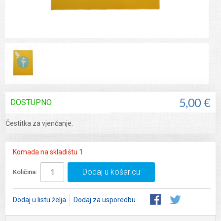
DOSTUPNO
5,00 €
Čestitka za vjenčanje.
Komada na skladištu
1
Dodaj u košaricu
Količina:
Dodaj u listu želja
Dodaj za usporedbu