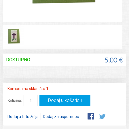
DOSTUPNO
5,00 €
-
Komada na skladištu
1
Dodaj u košaricu
Količina:
Dodaj u listu želja
Dodaj za usporedbu