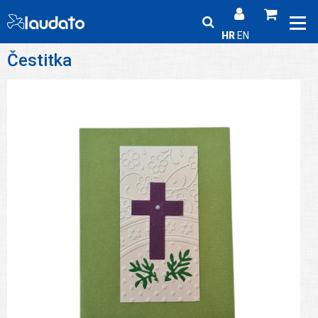
HR
EN
Čestitka