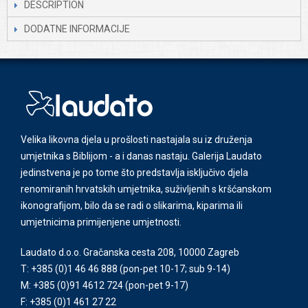
DESCRIPTION
DODATNE INFORMACIJE
Velika likovna djela u prošlosti nastajala su iz druženja
umjetnika s Biblijom - a i danas nastaju. Galerija Laudato
jedinstvena je po tome što predstavlja isključivo djela
renomiranih hrvatskih umjetnika, suživljenih s kršćanskom
ikonografijom, bilo da se radi o slikarima, kiparima ili
umjetnicima primijenjene umjetnosti.
Laudato d.o.o. Gračanska cesta 208, 10000 Zagreb
T: +385 (0)1 46 46 888
(pon-pet 10-17; sub 9-14)
M: +385 (0)91 4612 724
(pon-pet 9-17)
F: +385 (0)1 461 27 22