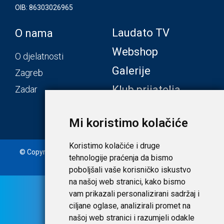
OIB: 86303026965
Laudato TV
O nama
Webshop
O djelatnosti
Galerije
Zagreb
Klub prijatelja
Zadar
Mi koristimo kolačiće
Koristimo kolačiće i druge
© Copyright 2020. Laudato d.o.o. | Tečaj konverzije: 1 EUR =
tehnologije praćenja da bismo
7,53450 HRK |
Uvjeti i privatnost
poboljšali vaše korisničko iskustvo
na našoj web stranici, kako bismo
vam prikazali personalizirani sadržaj i
ciljane oglase, analizirali promet na
našoj web stranici i razumjeli odakle