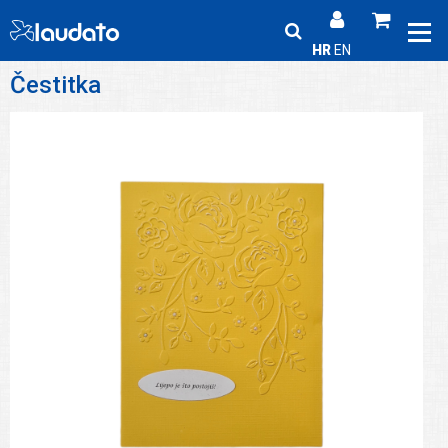
HR
EN
Čestitka