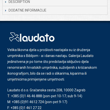
DESCRIPTION
DODATNE INFORMACIJE
Velika likovna djela u prošlosti nastajala su iz druženja
umjetnika s Biblijom - a i danas nastaju. Galerija Laudato
jedinstvena je po tome što predstavlja isključivo djela
renomiranih hrvatskih umjetnika, suživljenih s kršćanskom
ikonografijom, bilo da se radi o slikarima, kiparima ili
umjetnicima primijenjene umjetnosti.
Laudato d.o.o. Gračanska cesta 208, 10000 Zagreb
T: +385 (0)1 46 46 888
(pon-pet 10-17; sub 9-14)
M: +385 (0)91 4612 724
(pon-pet 9-17)
F: +385 (0)1 461 27 22