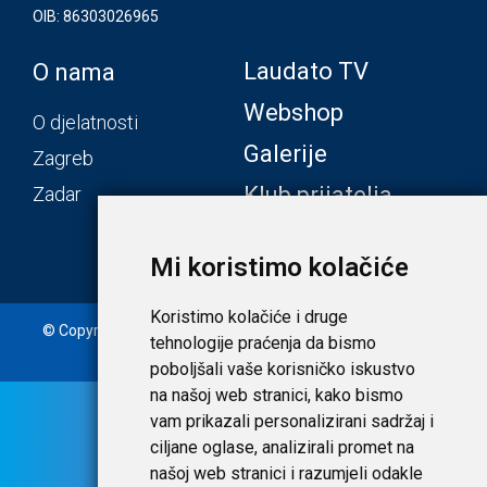
OIB: 86303026965
Laudato TV
O nama
Webshop
O djelatnosti
Galerije
Zagreb
Klub prijatelja
Zadar
Mi koristimo kolačiće
Koristimo kolačiće i druge
© Copyright 2020. Laudato d.o.o. | Tečaj konverzije: 1 EUR =
tehnologije praćenja da bismo
7,53450 HRK |
Uvjeti i privatnost
poboljšali vaše korisničko iskustvo
na našoj web stranici, kako bismo
vam prikazali personalizirani sadržaj i
ciljane oglase, analizirali promet na
našoj web stranici i razumjeli odakle