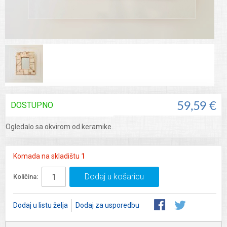
DOSTUPNO
59,59 €
Ogledalo sa okvirom od keramike.
Komada na skladištu
1
Dodaj u košaricu
Količina:
Dodaj u listu želja
Dodaj za usporedbu