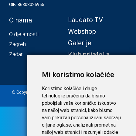
OIB: 86303026965
Laudato TV
O nama
Webshop
O djelatnosti
Galerije
Zagreb
Klub prijatelja
Zadar
Mi koristimo kolačiće
Koristimo kolačiće i druge
© Copyright 2020. Laudato d.o.o. | Tečaj konverzije: 1 EUR =
tehnologije praćenja da bismo
7,53450 HRK |
Uvjeti i privatnost
poboljšali vaše korisničko iskustvo
na našoj web stranici, kako bismo
vam prikazali personalizirani sadržaj i
ciljane oglase, analizirali promet na
našoj web stranici i razumjeli odakle