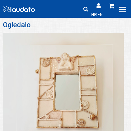
HR
EN
Ogledalo