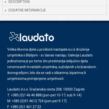
DESCRIPTION
DODATNE INFORMACIJE
Velika likovna djela u prošlosti nastajala su iz druženja
umjetnika s Biblijom - a i danas nastaju. Galerija Laudato
jedinstvena je po tome što predstavlja isključivo djela
renomiranih hrvatskih umjetnika, suživljenih s kršćanskom
ikonografijom, bilo da se radi o slikarima, kiparima ili
umjetnicima primijenjene umjetnosti.
Laudato d.o.o. Gračanska cesta 208, 10000 Zagreb
T: +385 (0)1 46 46 888
(pon-pet 10-17; sub 9-14)
M: +385 (0)91 4612 724
(pon-pet 9-17)
F: +385 (0)1 461 27 22