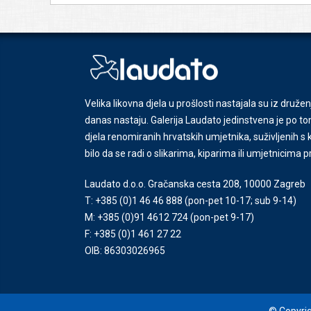
Velika likovna djela u prošlosti nastajala su iz družen
danas nastaju. Galerija Laudato jedinstvena je po tom
djela renomiranih hrvatskih umjetnika, suživljenih 
bilo da se radi o slikarima, kiparima ili umjetnicima 
Laudato d.o.o. Gračanska cesta 208, 10000 Zagreb
T: +385 (0)1 46 46 888
(pon-pet 10-17; sub 9-14)
M: +385 (0)91 4612 724
(pon-pet 9-17)
F: +385 (0)1 461 27 22
OIB: 86303026965