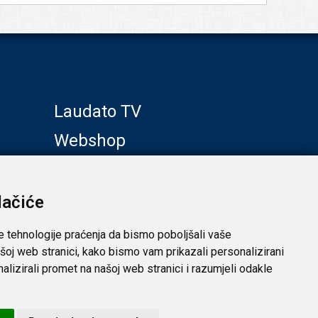
Laudato TV
Webshop
Galerije
Klub prijatelja
lačiće
e tehnologije praćenja da bismo poboljšali vaše
šoj web stranici, kako bismo vam prikazali personalizirani
analizirali promet na našoj web stranici i razumjeli odakle