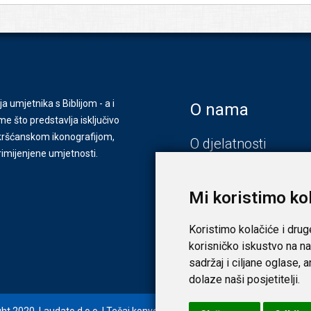
ja umjetnika s Biblijom - a i
O nama
e što predstavlja isključivo
s kršćanskom ikonografijom,
O djelatnosti
primijenjene umjetnosti.
Zagreb
Zadar
Mi koristimo ko
Koristimo kolačiće i drug
korisničko iskustvo na na
sadržaj i ciljane oglase, 
dolaze naši posjetitelji.