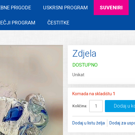
EBNE PRIGODE
USKRSNI PROGRAM
SUVENIRI
EČJI PROGRAM
ČESTITKE
Zdjela
DOSTUPNO
Unikat
Komada na skladištu
1
Dodaj u k
Količina:
Dodaj u listu želja
Dodaj za usp