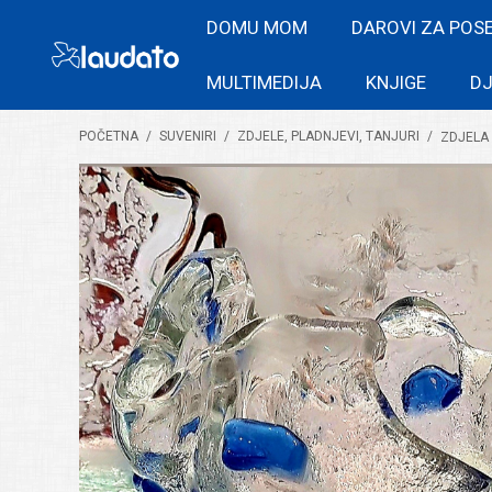
DOMU MOM
DAROVI ZA POS
MULTIMEDIJA
KNJIGE
DJ
POČETNA
/
SUVENIRI
/
ZDJELE, PLADNJEVI, TANJURI
/
ZDJELA