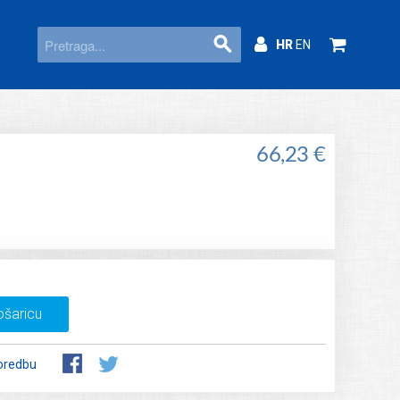
HR
EN
66,23 €
ošaricu
oredbu