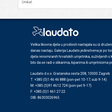
Unikat.
Velika likovna djela u prošlosti nastajala su iz družen
danas nastaju. Galerija Laudato jedinstvena je po tom
djela renomiranih hrvatskih umjetnika, suživljenih 
bilo da se radi o slikarima, kiparima ili umjetnicima 
Laudato d.o.o. Gračanska cesta 208, 10000 Zagreb
T: +385 (0)1 46 46 888
(pon-pet 10-17; sub 9-14)
M: +385 (0)91 4612 724
(pon-pet 9-17)
F: +385 (0)1 461 27 22
OIB: 86303026965