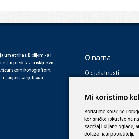
ja umjetnika s Biblijom - a i
O nama
e što predstavlja isključivo
s kršćanskom ikonografijom,
O djelatnosti
primijenjene umjetnosti.
Zagreb
Zadar
Mi koristimo ko
Koristimo kolačiće i drug
korisničko iskustvo na na
sadržaj i ciljane oglase, 
dolaze naši posjetitelji.