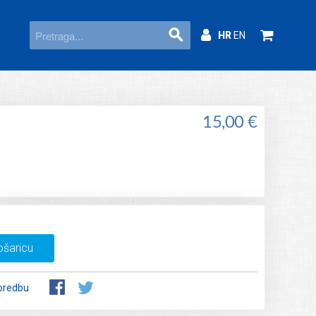
HR
EN
15,00 €
ošaricu
oredbu