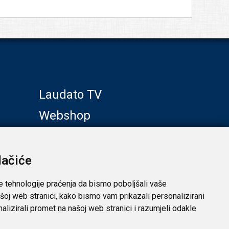
Laudato TV
Webshop
Galerije
Klub prijatelja
lačiće
e tehnologije praćenja da bismo poboljšali vaše
šoj web stranici, kako bismo vam prikazali personalizirani
analizirali promet na našoj web stranici i razumjeli odakle