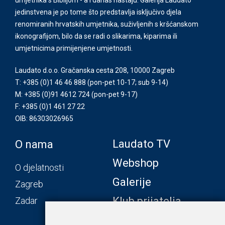
jedinstvena je po tome što predstavlja isključivo djela
renomiranih hrvatskih umjetnika, suživljenih s kršćanskom
ikonografijom, bilo da se radi o slikarima, kiparima ili
umjetnicima primijenjene umjetnosti.
Laudato d.o.o. Gračanska cesta 208, 10000 Zagreb
T: +385 (0)1 46 46 888
(pon-pet 10-17; sub 9-14)
M: +385 (0)91 4612 724
(pon-pet 9-17)
F: +385 (0)1 461 27 22
OIB: 86303026965
Laudato TV
O nama
Webshop
O djelatnosti
Galerije
Zagreb
Klub prijatelja
Zadar