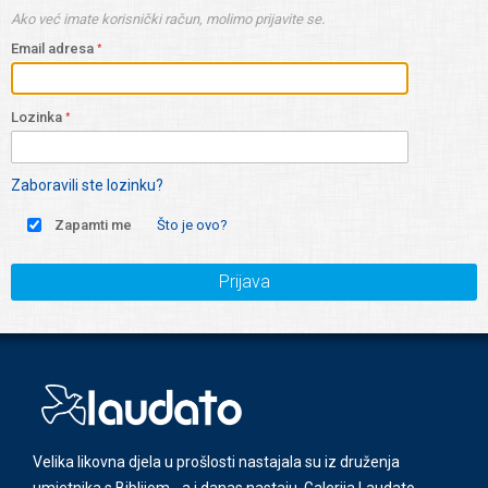
Ako već imate korisnički račun, molimo prijavite se.
Email adresa
Lozinka
Zaboravili ste lozinku?
Zapamti me
Što je ovo?
Prijava
Velika likovna djela u prošlosti nastajala su iz druženja
umjetnika s Biblijom - a i danas nastaju. Galerija Laudato