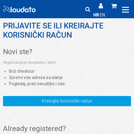
HR
EN
PRIJAVITE SE ILI KREIRAJTE
KORISNIČKI RAČUN
Novi ste?
Registracija je besplatna i laka!
Brži checkout
Spremi više adresa za slanje
Pogledaj, prati narudžbe i više.
Kreirajte korisnički račun
Already registered?