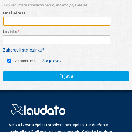
Ako već imate korisnički račun, molimo prijavite se.
Email adresa
Lozinka
Zaboravili ste lozinku?
Zapamti me
Što je ovo?
Prijava
Velika likovna djela u prošlosti nastajala su iz druženja
umjetnika s Biblijom - a i danas nastaju. Galerija Laudato