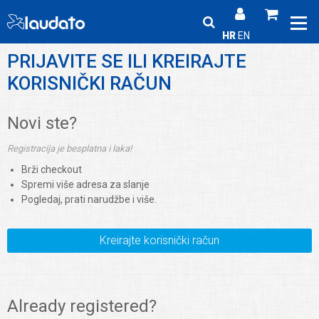
HR
EN
PRIJAVITE SE ILI KREIRAJTE
KORISNIČKI RAČUN
Novi ste?
Registracija je besplatna i laka!
Brži checkout
Spremi više adresa za slanje
Pogledaj, prati narudžbe i više.
Kreirajte korisnički račun
Already registered?