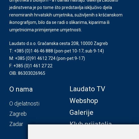
jedinstvena je po tome što predstavlja isključivo djela
renomiranih hrvatskih umjetnika, suživljenih s kršćanskom
ikonografijom, bilo da se radi o slikarima, kiparima ili
umjetnicima primijenjene umjetnosti.
Laudato d.o.o. Gračanska cesta 208, 10000 Zagreb
T: +385 (0)1 46 46 888
(pon-pet 10-17; sub 9-14)
M: +385 (0)91 4612 724
(pon-pet 9-17)
F: +385 (0)1 461 27 22
OIB: 86303026965
Laudato TV
O nama
Webshop
O djelatnosti
Galerije
Zagreb
Klub prijatelja
Zadar