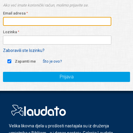
Ako već imate korisnički račun, molimo prijavite se.
Email adresa
Lozinka
Zaboravili ste lozinku?
Zapamti me
Što je ovo?
Prijava
Velika likovna djela u prošlosti nastajala su iz druženja
umjetnika s Biblijom - a i danas nastaju. Galerija Laudato