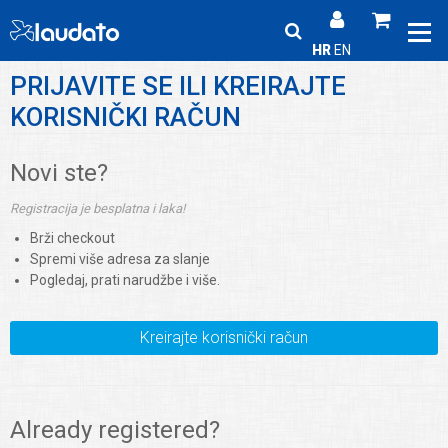
HR
EN
PRIJAVITE SE ILI KREIRAJTE
KORISNIČKI RAČUN
Novi ste?
Registracija je besplatna i laka!
Brži checkout
Spremi više adresa za slanje
Pogledaj, prati narudžbe i više.
Kreirajte korisnički račun
Already registered?