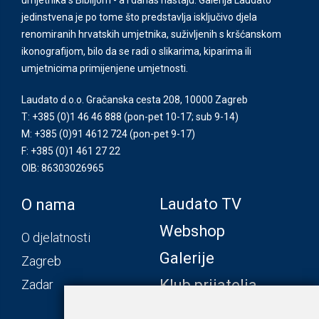
jedinstvena je po tome što predstavlja isključivo djela
renomiranih hrvatskih umjetnika, suživljenih s kršćanskom
ikonografijom, bilo da se radi o slikarima, kiparima ili
umjetnicima primijenjene umjetnosti.
Laudato d.o.o. Gračanska cesta 208, 10000 Zagreb
T: +385 (0)1 46 46 888
(pon-pet 10-17; sub 9-14)
M: +385 (0)91 4612 724
(pon-pet 9-17)
F: +385 (0)1 461 27 22
OIB: 86303026965
Laudato TV
O nama
Webshop
O djelatnosti
Galerije
Zagreb
Klub prijatelja
Zadar