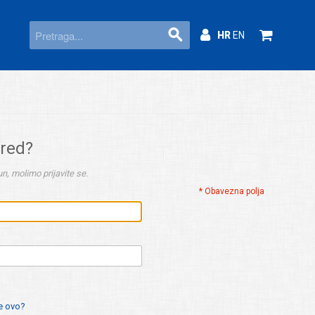
HR
EN
ered?
n, molimo prijavite se.
* Obavezna polja
je ovo?