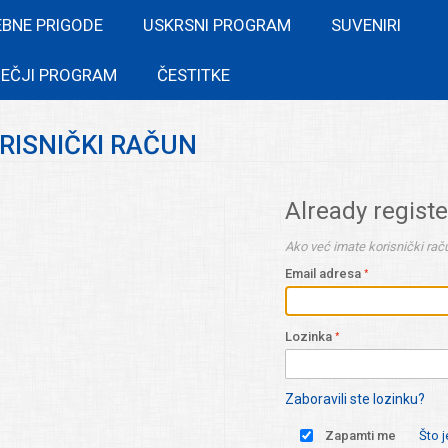
EBNE PRIGODE
USKRSNI PROGRAM
SUVENIRI
EČJI PROGRAM
ČESTITKE
ORISNIČKI RAČUN
Already regist
Ako već imate korisnički raču
Email adresa
Lozinka
Zaboravili ste lozinku?
Zapamti me
Što 