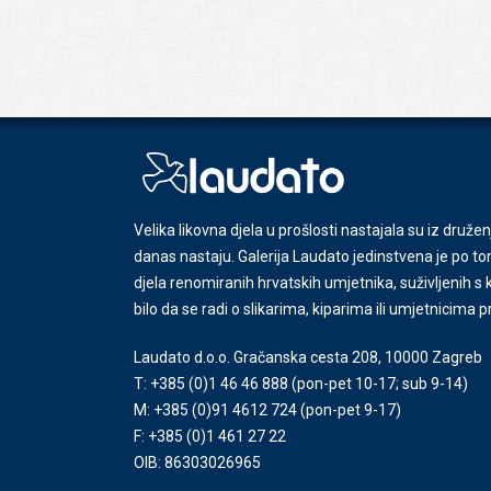
Velika likovna djela u prošlosti nastajala su iz družen
danas nastaju. Galerija Laudato jedinstvena je po tom
djela renomiranih hrvatskih umjetnika, suživljenih 
bilo da se radi o slikarima, kiparima ili umjetnicima 
Laudato d.o.o. Gračanska cesta 208, 10000 Zagreb
T: +385 (0)1 46 46 888
(pon-pet 10-17; sub 9-14)
M: +385 (0)91 4612 724
(pon-pet 9-17)
F: +385 (0)1 461 27 22
OIB: 86303026965