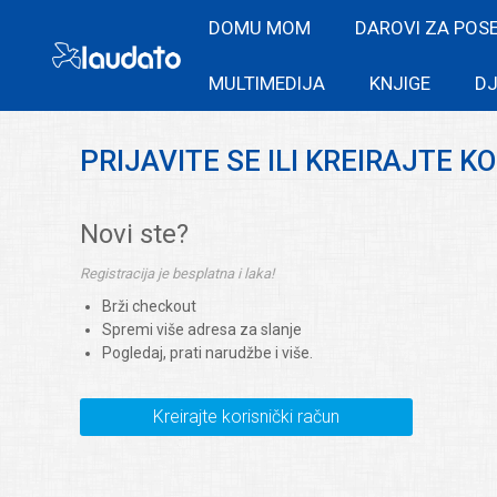
DOMU MOM
DAROVI ZA POS
MULTIMEDIJA
KNJIGE
DJ
PRIJAVITE SE ILI KREIRAJTE K
Novi ste?
Registracija je besplatna i laka!
Brži checkout
Spremi više adresa za slanje
Pogledaj, prati narudžbe i više.
Kreirajte korisnički račun