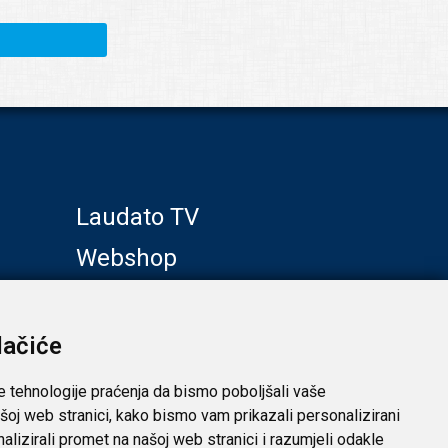
Laudato TV
Webshop
Galerije
Klub prijatelja
lačiće
e tehnologije praćenja da bismo poboljšali vaše
šoj web stranici, kako bismo vam prikazali personalizirani
analizirali promet na našoj web stranici i razumjeli odakle