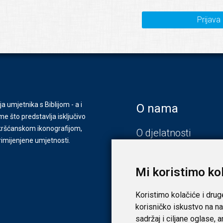
Prijava
ja umjetnika s Biblijom - a i
O nama
e što predstavlja isključivo
s kršćanskom ikonografijom,
O djelatnosti
primijenjene umjetnosti.
Zagreb
Zadar
Mi koristimo ko
Koristimo kolačiće i drug
korisničko iskustvo na na
sadržaj i ciljane oglase, 