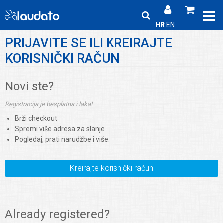
HR
EN
PRIJAVITE SE ILI KREIRAJTE
KORISNIČKI RAČUN
Novi ste?
Registracija je besplatna i laka!
Brži checkout
Spremi više adresa za slanje
Pogledaj, prati narudžbe i više.
Kreirajte korisnički račun
Already registered?