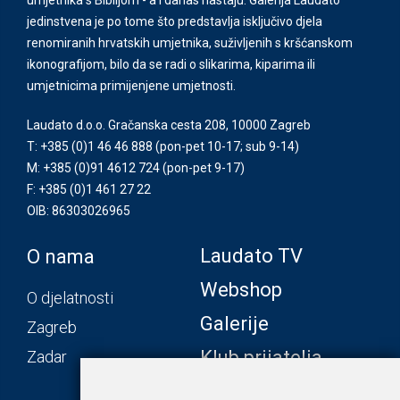
jedinstvena je po tome što predstavlja isključivo djela
renomiranih hrvatskih umjetnika, suživljenih s kršćanskom
ikonografijom, bilo da se radi o slikarima, kiparima ili
umjetnicima primijenjene umjetnosti.
Laudato d.o.o. Gračanska cesta 208, 10000 Zagreb
T: +385 (0)1 46 46 888
(pon-pet 10-17; sub 9-14)
M: +385 (0)91 4612 724
(pon-pet 9-17)
F: +385 (0)1 461 27 22
OIB: 86303026965
Laudato TV
O nama
Webshop
O djelatnosti
Galerije
Zagreb
Klub prijatelja
Zadar