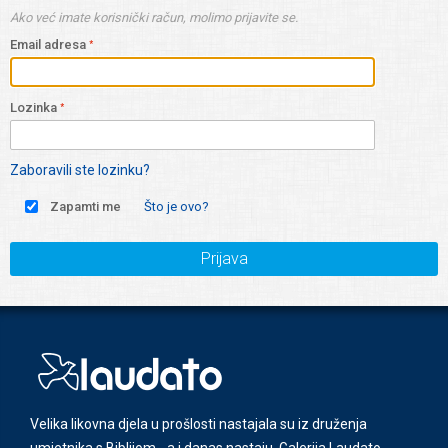
Ako već imate korisnički račun, molimo prijavite se.
Email adresa
Lozinka
Zaboravili ste lozinku?
Zapamti me
Što je ovo?
Prijava
Velika likovna djela u prošlosti nastajala su iz druženja
umjetnika s Biblijom - a i danas nastaju. Galerija Laudato