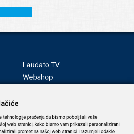
Laudato TV
Webshop
Galerije
Klub prijatelja
lačiće
e tehnologije praćenja da bismo poboljšali vaše
šoj web stranici, kako bismo vam prikazali personalizirani
analizirali promet na našoj web stranici i razumjeli odakle