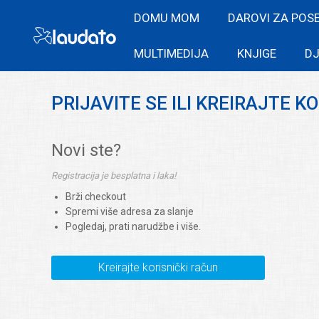
DOMU MOM
DAROVI ZA POS
MULTIMEDIJA
KNJIGE
DJ
PRIJAVITE SE ILI KREIRAJTE K
Novi ste?
Registracija je besplatna i laka!
Brži checkout
Spremi više adresa za slanje
Pogledaj, prati narudžbe i više.
Kreirajte korisnički račun