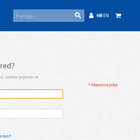
HR
EN
ered?
n, molimo prijavite se.
* Obavezna polja
je ovo?