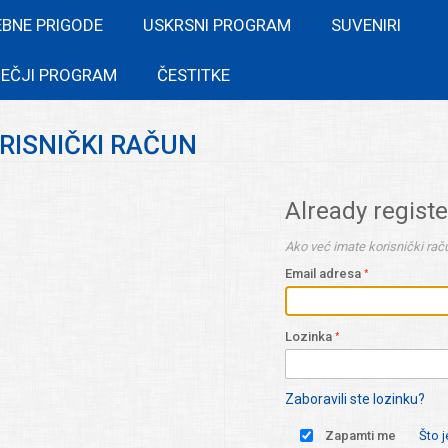
EBNE PRIGODE
USKRSNI PROGRAM
SUVENIRI
EČJI PROGRAM
ČESTITKE
ORISNIČKI RAČUN
Already regist
Ako već imate korisnički raču
Email adresa
Lozinka
Zaboravili ste lozinku?
Zapamti me
Što 