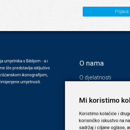
Prijava
ja umjetnika s Biblijom - a i
O nama
e što predstavlja isključivo
s kršćanskom ikonografijom,
O djelatnosti
primijenjene umjetnosti.
Zagreb
Zadar
Mi koristimo ko
Koristimo kolačiće i drug
korisničko iskustvo na na
sadržaj i ciljane oglase, 