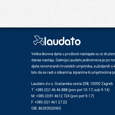
Velika likovna djela u prošlosti nastajala su iz družen
danas nastaju. Galerija Laudato jedinstvena je po tom
djela renomiranih hrvatskih umjetnika, suživljenih 
bilo da se radi o slikarima, kiparima ili umjetnicima 
Laudato d.o.o. Gračanska cesta 208, 10000 Zagreb
T: +385 (0)1 46 46 888
(pon-pet 10-17; sub 9-14)
M: +385 (0)91 4612 724
(pon-pet 9-17)
F: +385 (0)1 461 27 22
OIB: 86303026965