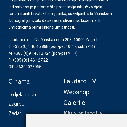
jedinstvena je po tome što predstavlja isključivo djela
renomiranih hrvatskih umjetnika, suživljenih s kršćanskom
ikonografijom, bilo da se radi o slikarima, kiparima ili
umjetnicima primijenjene umjetnosti.
Laudato d.o.o. Gračanska cesta 208, 10000 Zagreb
T: +385 (0)1 46 46 888
(pon-pet 10-17; sub 9-14)
M: +385 (0)91 4612 724
(pon-pet 9-17)
F: +385 (0)1 461 27 22
OIB: 86303026965
Laudato TV
O nama
Webshop
O djelatnosti
Galerije
Zagreb
Klub prijatelja
Zadar