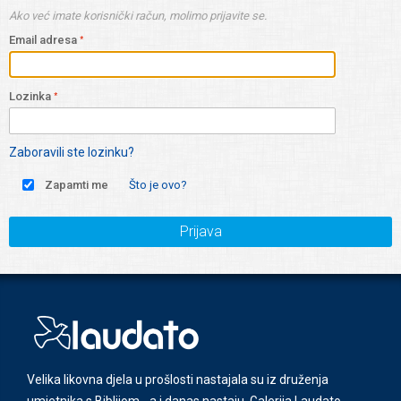
Ako već imate korisnički račun, molimo prijavite se.
Email adresa
Lozinka
Zaboravili ste lozinku?
Zapamti me
Što je ovo?
Prijava
Velika likovna djela u prošlosti nastajala su iz druženja
umjetnika s Biblijom - a i danas nastaju. Galerija Laudato