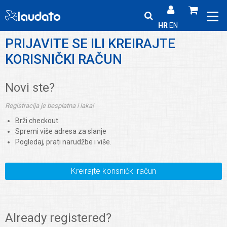
HR
EN
PRIJAVITE SE ILI KREIRAJTE
KORISNIČKI RAČUN
Novi ste?
Registracija je besplatna i laka!
Brži checkout
Spremi više adresa za slanje
Pogledaj, prati narudžbe i više.
Kreirajte korisnički račun
Already registered?