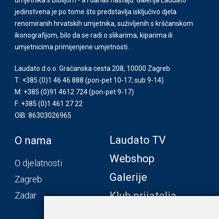
jedinstvena je po tome što predstavlja isključivo djela
renomiranih hrvatskih umjetnika, suživljenih s kršćanskom
ikonografijom, bilo da se radi o slikarima, kiparima ili
umjetnicima primijenjene umjetnosti.
Laudato d.o.o. Gračanska cesta 208, 10000 Zagreb
T: +385 (0)1 46 46 888
(pon-pet 10-17; sub 9-14)
M: +385 (0)91 4612 724
(pon-pet 9-17)
F: +385 (0)1 461 27 22
OIB: 86303026965
Laudato TV
O nama
Webshop
O djelatnosti
Galerije
Zagreb
Klub prijatelja
Zadar