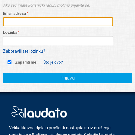
Ako već imate korisnički račun, molimo prijavite se.
Email adresa
Lozinka
Zaboravili ste lozinku?
Zapamti me
Što je ovo?
Prijava
Velika likovna djela u prošlosti nastajala su iz druženja
umjetnika s Biblijom - a i danas nastaju. Galerija Laudato