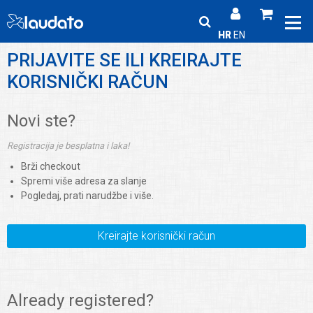
HR
EN
PRIJAVITE SE ILI KREIRAJTE
KORISNIČKI RAČUN
Novi ste?
Registracija je besplatna i laka!
Brži checkout
Spremi više adresa za slanje
Pogledaj, prati narudžbe i više.
Kreirajte korisnički račun
Already registered?