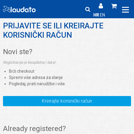
HR
EN
PRIJAVITE SE ILI KREIRAJTE
KORISNIČKI RAČUN
Novi ste?
Registracija je besplatna i laka!
Brži checkout
Spremi više adresa za slanje
Pogledaj, prati narudžbe i više.
Kreirajte korisnički račun
Already registered?