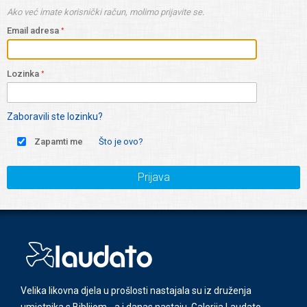
Ako već imate korisnički račun, molimo prijavite se.
Email adresa
Lozinka
Zaboravili ste lozinku?
Zapamti me
Što je ovo?
Prijava
Velika likovna djela u prošlosti nastajala su iz druženja
umjetnika s Biblijom - a i danas nastaju. Galerija Laudato