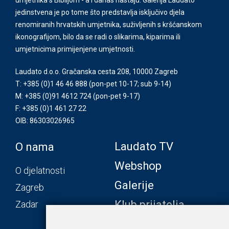
jedinstvena je po tome što predstavlja isključivo djela
renomiranih hrvatskih umjetnika, suživljenih s kršćanskom
ikonografijom, bilo da se radi o slikarima, kiparima ili
umjetnicima primijenjene umjetnosti.
Laudato d.o.o. Gračanska cesta 208, 10000 Zagreb
T: +385 (0)1 46 46 888
(pon-pet 10-17; sub 9-14)
M: +385 (0)91 4612 724
(pon-pet 9-17)
F: +385 (0)1 461 27 22
OIB: 86303026965
Laudato TV
O nama
Webshop
O djelatnosti
Galerije
Zagreb
Klub prijatelja
Zadar