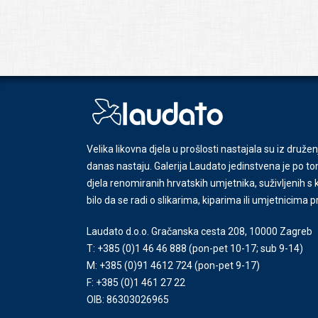
Velika likovna djela u prošlosti nastajala su iz družen
danas nastaju. Galerija Laudato jedinstvena je po tom
djela renomiranih hrvatskih umjetnika, suživljenih 
bilo da se radi o slikarima, kiparima ili umjetnicima 
Laudato d.o.o. Gračanska cesta 208, 10000 Zagreb
T: +385 (0)1 46 46 888
(pon-pet 10-17; sub 9-14)
M: +385 (0)91 4612 724
(pon-pet 9-17)
F: +385 (0)1 461 27 22
OIB: 86303026965