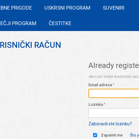
EBNE PRIGODE
USKRSNI PROGRAM
SUVENIRI
EČJI PROGRAM
ČESTITKE
ORISNIČKI RAČUN
Already regist
Ako već imate korisnički raču
Email adresa
Lozinka
Zaboravili ste lozinku?
Zapamti me
Što 