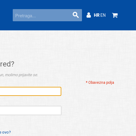
HR
EN
ered?
n, molimo prijavite se.
* Obavezna polja
je ovo?