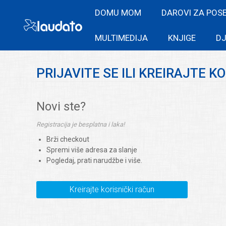
DOMU MOM
DAROVI ZA POS
MULTIMEDIJA
KNJIGE
DJ
PRIJAVITE SE ILI KREIRAJTE K
Novi ste?
Registracija je besplatna i laka!
Brži checkout
Spremi više adresa za slanje
Pogledaj, prati narudžbe i više.
Kreirajte korisnički račun