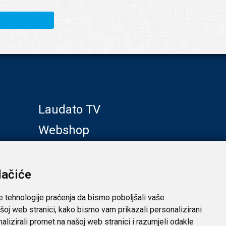
Laudato TV
Webshop
Galerije
Klub prijatelja
lačiće
e tehnologije praćenja da bismo poboljšali vaše
šoj web stranici, kako bismo vam prikazali personalizirani
analizirali promet na našoj web stranici i razumjeli odakle