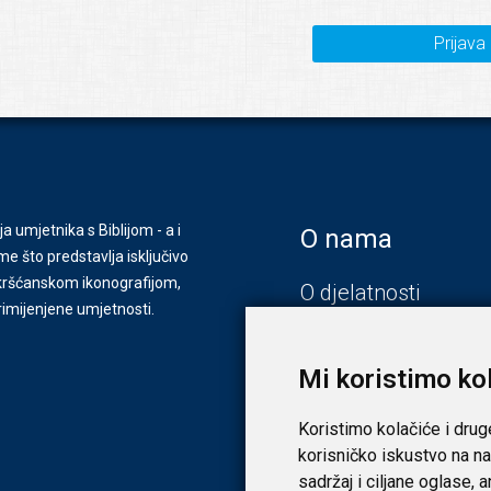
Prijava
ja umjetnika s Biblijom - a i
O nama
e što predstavlja isključivo
s kršćanskom ikonografijom,
O djelatnosti
primijenjene umjetnosti.
Zagreb
Zadar
Mi koristimo ko
Koristimo kolačiće i drug
korisničko iskustvo na na
sadržaj i ciljane oglase, 