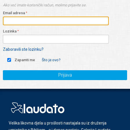
Ako već imate korisnički račun, molimo prijavite se.
Email adresa
Lozinka
Zaboravili ste lozinku?
Zapamti me
Što je ovo?
Prijava
Velika likovna djela u prošlosti nastajala su iz druženja
umjetnika s Biblijom - a i danas nastaju. Galerija Laudato