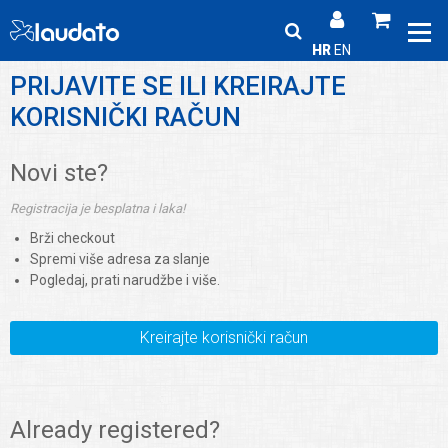
HR
EN
PRIJAVITE SE ILI KREIRAJTE
KORISNIČKI RAČUN
Novi ste?
Registracija je besplatna i laka!
Brži checkout
Spremi više adresa za slanje
Pogledaj, prati narudžbe i više.
Kreirajte korisnički račun
Already registered?