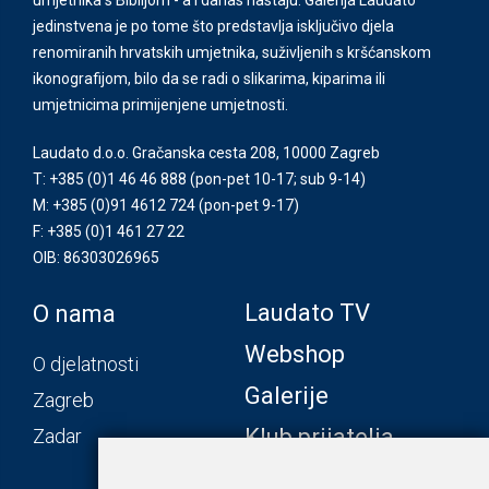
jedinstvena je po tome što predstavlja isključivo djela
renomiranih hrvatskih umjetnika, suživljenih s kršćanskom
ikonografijom, bilo da se radi o slikarima, kiparima ili
umjetnicima primijenjene umjetnosti.
Laudato d.o.o. Gračanska cesta 208, 10000 Zagreb
T: +385 (0)1 46 46 888
(pon-pet 10-17; sub 9-14)
M: +385 (0)91 4612 724
(pon-pet 9-17)
F: +385 (0)1 461 27 22
OIB: 86303026965
Laudato TV
O nama
Webshop
O djelatnosti
Galerije
Zagreb
Klub prijatelja
Zadar