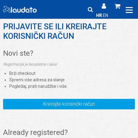
HR
EN
PRIJAVITE SE ILI KREIRAJTE
KORISNIČKI RAČUN
Novi ste?
Registracija je besplatna i laka!
Brži checkout
Spremi više adresa za slanje
Pogledaj, prati narudžbe i više.
Kreirajte korisnički račun
Already registered?