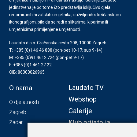
jedinstvena je po tome što predstavlja isključivo djela
renomiranih hrvatskih umjetnika, suživljenih s kršćanskom
ikonografijom, bilo da se radi o slikarima, kiparima ili
umjetnicima primijenjene umjetnosti.
Laudato d.o.o. Gračanska cesta 208, 10000 Zagreb
T: +385 (0)1 46 46 888
(pon-pet 10-17; sub 9-14)
M: +385 (0)91 4612 724
(pon-pet 9-17)
F: +385 (0)1 461 27 22
OIB: 86303026965
Laudato TV
O nama
Webshop
O djelatnosti
Galerije
Zagreb
Klub prijatelja
Zadar