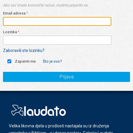
Ako već imate korisnički račun, molimo prijavite se.
Email adresa
Lozinka
Zaboravili ste lozinku?
Zapamti me
Što je ovo?
Prijava
Velika likovna djela u prošlosti nastajala su iz druženja
umjetnika s Biblijom - a i danas nastaju. Galerija Laudato