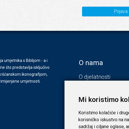
Prijava
ja umjetnika s Biblijom - a i
O nama
e što predstavlja isključivo
s kršćanskom ikonografijom,
O djelatnosti
primijenjene umjetnosti.
Zagreb
Zadar
Mi koristimo ko
Koristimo kolačiće i drug
korisničko iskustvo na na
sadržaj i ciljane oglase, 