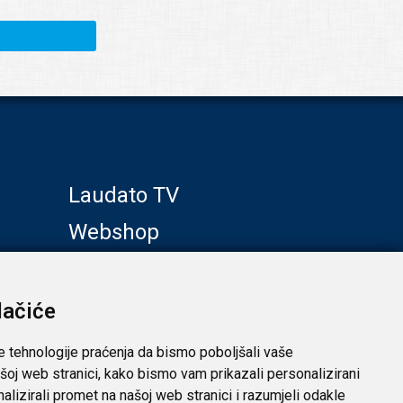
Laudato TV
Webshop
Galerije
Klub prijatelja
lačiće
e tehnologije praćenja da bismo poboljšali vaše
šoj web stranici, kako bismo vam prikazali personalizirani
analizirali promet na našoj web stranici i razumjeli odakle