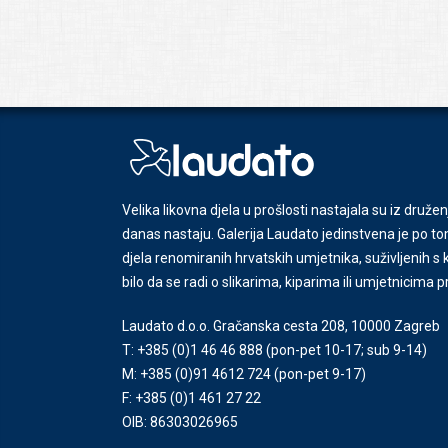
Velika likovna djela u prošlosti nastajala su iz družen
danas nastaju. Galerija Laudato jedinstvena je po tom
djela renomiranih hrvatskih umjetnika, suživljenih 
bilo da se radi o slikarima, kiparima ili umjetnicima 
Laudato d.o.o. Gračanska cesta 208, 10000 Zagreb
T: +385 (0)1 46 46 888
(pon-pet 10-17; sub 9-14)
M: +385 (0)91 4612 724
(pon-pet 9-17)
F: +385 (0)1 461 27 22
OIB: 86303026965