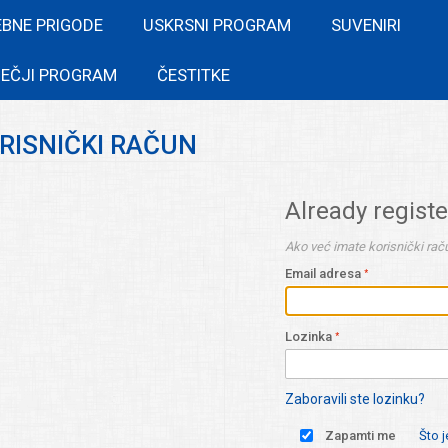
EBNE PRIGODE
USKRSNI PROGRAM
SUVENIRI
EČJI PROGRAM
ČESTITKE
ORISNIČKI RAČUN
Already regist
Ako već imate korisnički raču
Email adresa
Lozinka
Zaboravili ste lozinku?
Zapamti me
Što 