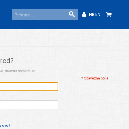
HR
EN
ered?
n, molimo prijavite se.
* Obavezna polja
je ovo?