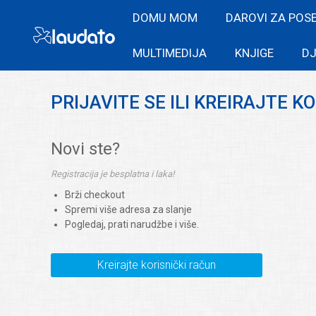
DOMU MOM
DAROVI ZA POS
MULTIMEDIJA
KNJIGE
DJ
PRIJAVITE SE ILI KREIRAJTE K
Novi ste?
Registracija je besplatna i laka!
Brži checkout
Spremi više adresa za slanje
Pogledaj, prati narudžbe i više.
Kreirajte korisnički račun