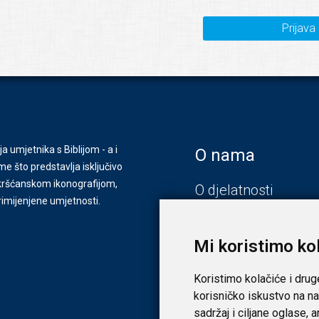
Prijava
ja umjetnika s Biblijom - a i
O nama
e što predstavlja isključivo
s kršćanskom ikonografijom,
O djelatnosti
primijenjene umjetnosti.
Zagreb
Zadar
Mi koristimo ko
Koristimo kolačiće i drug
korisničko iskustvo na na
sadržaj i ciljane oglase, 