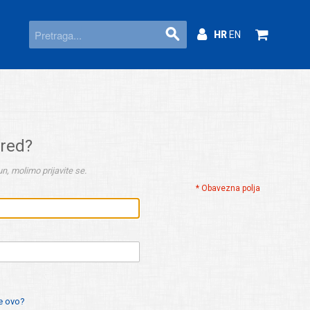
HR
EN
ered?
n, molimo prijavite se.
* Obavezna polja
je ovo?