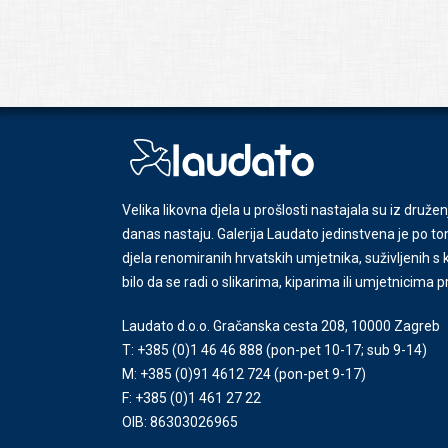
Velika likovna djela u prošlosti nastajala su iz družen
danas nastaju. Galerija Laudato jedinstvena je po tom
djela renomiranih hrvatskih umjetnika, suživljenih 
bilo da se radi o slikarima, kiparima ili umjetnicima 
Laudato d.o.o. Gračanska cesta 208, 10000 Zagreb
T: +385 (0)1 46 46 888
(pon-pet 10-17; sub 9-14)
M: +385 (0)91 4612 724
(pon-pet 9-17)
F: +385 (0)1 461 27 22
OIB: 86303026965