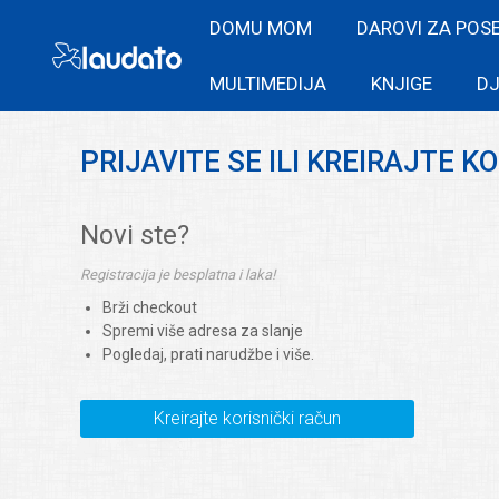
DOMU MOM
DAROVI ZA POS
MULTIMEDIJA
KNJIGE
DJ
PRIJAVITE SE ILI KREIRAJTE K
Novi ste?
Registracija je besplatna i laka!
Brži checkout
Spremi više adresa za slanje
Pogledaj, prati narudžbe i više.
Kreirajte korisnički račun