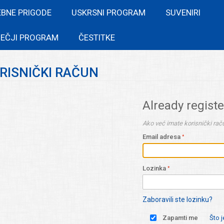
EBNE PRIGODE
USKRSNI PROGRAM
SUVENIRI
EČJI PROGRAM
ČESTITKE
ORISNIČKI RAČUN
Already regist
Ako već imate korisnički raču
Email adresa
Lozinka
Zaboravili ste lozinku?
Zapamti me
Što 