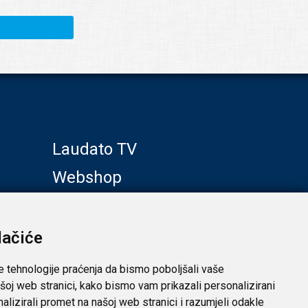
Laudato TV
Webshop
Galerije
Klub prijatelja
lačiće
e tehnologije praćenja da bismo poboljšali vaše
šoj web stranici, kako bismo vam prikazali personalizirani
analizirali promet na našoj web stranici i razumjeli odakle