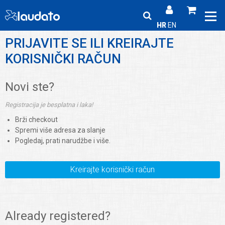
HR
EN
PRIJAVITE SE ILI KREIRAJTE
KORISNIČKI RAČUN
Novi ste?
Registracija je besplatna i laka!
Brži checkout
Spremi više adresa za slanje
Pogledaj, prati narudžbe i više.
Kreirajte korisnički račun
Already registered?