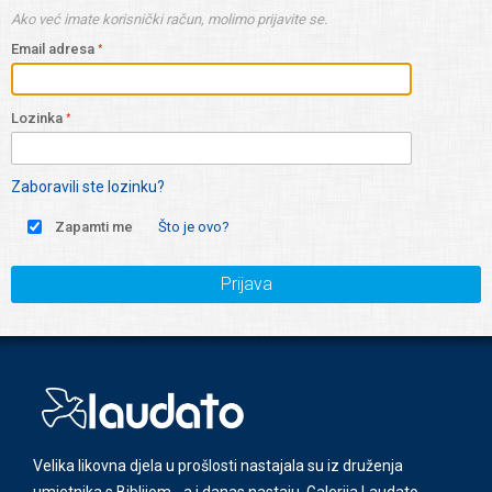
Ako već imate korisnički račun, molimo prijavite se.
Email adresa
Lozinka
Zaboravili ste lozinku?
Zapamti me
Što je ovo?
Prijava
Velika likovna djela u prošlosti nastajala su iz druženja
umjetnika s Biblijom - a i danas nastaju. Galerija Laudato