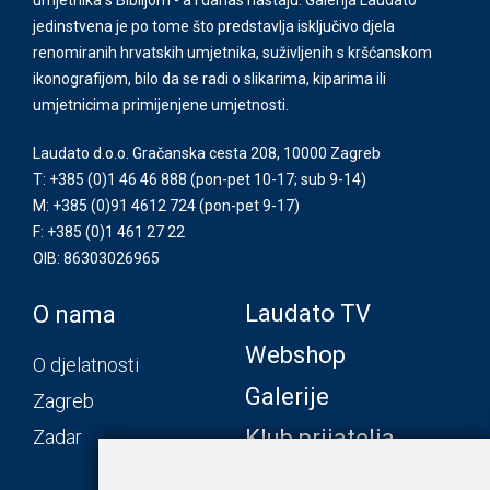
jedinstvena je po tome što predstavlja isključivo djela
renomiranih hrvatskih umjetnika, suživljenih s kršćanskom
ikonografijom, bilo da se radi o slikarima, kiparima ili
umjetnicima primijenjene umjetnosti.
Laudato d.o.o. Gračanska cesta 208, 10000 Zagreb
T: +385 (0)1 46 46 888
(pon-pet 10-17; sub 9-14)
M: +385 (0)91 4612 724
(pon-pet 9-17)
F: +385 (0)1 461 27 22
OIB: 86303026965
Laudato TV
O nama
Webshop
O djelatnosti
Galerije
Zagreb
Klub prijatelja
Zadar