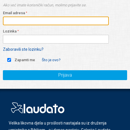
Ako već imate korisnički račun, molimo prijavite se.
Email adresa
Lozinka
Zaboravili ste lozinku?
Zapamti me
Što je ovo?
Prijava
Velika likovna djela u prošlosti nastajala su iz druženja
umjetnika s Biblijom - a i danas nastaju. Galerija Laudato