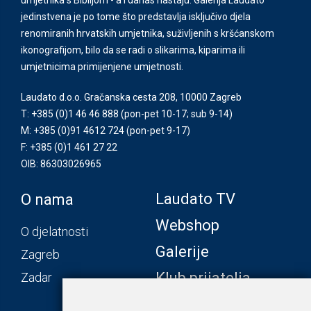
jedinstvena je po tome što predstavlja isključivo djela
renomiranih hrvatskih umjetnika, suživljenih s kršćanskom
ikonografijom, bilo da se radi o slikarima, kiparima ili
umjetnicima primijenjene umjetnosti.
Laudato d.o.o. Gračanska cesta 208, 10000 Zagreb
T: +385 (0)1 46 46 888
(pon-pet 10-17; sub 9-14)
M: +385 (0)91 4612 724
(pon-pet 9-17)
F: +385 (0)1 461 27 22
OIB: 86303026965
Laudato TV
O nama
Webshop
O djelatnosti
Galerije
Zagreb
Klub prijatelja
Zadar