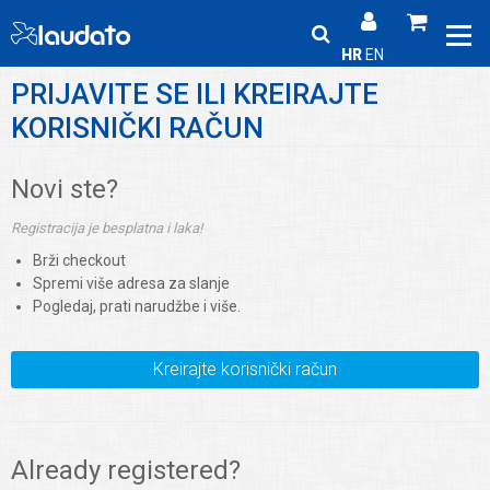
HR
EN
PRIJAVITE SE ILI KREIRAJTE
KORISNIČKI RAČUN
Novi ste?
Registracija je besplatna i laka!
Brži checkout
Spremi više adresa za slanje
Pogledaj, prati narudžbe i više.
Kreirajte korisnički račun
Already registered?