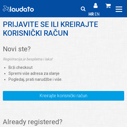
HR
EN
PRIJAVITE SE ILI KREIRAJTE
KORISNIČKI RAČUN
Novi ste?
Registracija je besplatna i laka!
Brži checkout
Spremi više adresa za slanje
Pogledaj, prati narudžbe i više.
Kreirajte korisnički račun
Already registered?