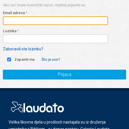
Ako već imate korisnički račun, molimo prijavite se.
Email adresa
Lozinka
Zaboravili ste lozinku?
Zapamti me
Što je ovo?
Prijava
Velika likovna djela u prošlosti nastajala su iz druženja
umjetnika s Biblijom - a i danas nastaju. Galerija Laudato