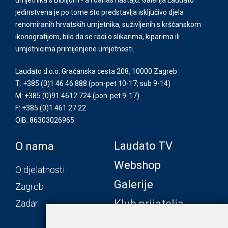
jedinstvena je po tome što predstavlja isključivo djela
renomiranih hrvatskih umjetnika, suživljenih s kršćanskom
ikonografijom, bilo da se radi o slikarima, kiparima ili
umjetnicima primijenjene umjetnosti.
Laudato d.o.o. Gračanska cesta 208, 10000 Zagreb
T: +385 (0)1 46 46 888
(pon-pet 10-17; sub 9-14)
M: +385 (0)91 4612 724
(pon-pet 9-17)
F: +385 (0)1 461 27 22
OIB: 86303026965
Laudato TV
O nama
Webshop
O djelatnosti
Galerije
Zagreb
Klub prijatelja
Zadar