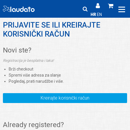
HR
EN
PRIJAVITE SE ILI KREIRAJTE
KORISNIČKI RAČUN
Novi ste?
Registracija je besplatna i laka!
Brži checkout
Spremi više adresa za slanje
Pogledaj, prati narudžbe i više.
Kreirajte korisnički račun
Already registered?