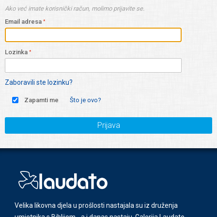
Ako već imate korisnički račun, molimo prijavite se.
Email adresa
Lozinka
Zaboravili ste lozinku?
Zapamti me
Što je ovo?
Prijava
Velika likovna djela u prošlosti nastajala su iz druženja
umjetnika s Biblijom - a i danas nastaju. Galerija Laudato