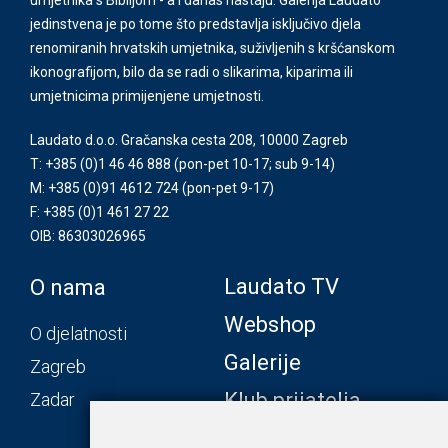
jedinstvena je po tome što predstavlja isključivo djela
renomiranih hrvatskih umjetnika, suživljenih s kršćanskom
ikonografijom, bilo da se radi o slikarima, kiparima ili
umjetnicima primijenjene umjetnosti.
Laudato d.o.o. Gračanska cesta 208, 10000 Zagreb
T: +385 (0)1 46 46 888
(pon-pet 10-17; sub 9-14)
M: +385 (0)91 4612 724
(pon-pet 9-17)
F: +385 (0)1 461 27 22
OIB: 86303026965
Laudato TV
O nama
Webshop
O djelatnosti
Galerije
Zagreb
Klub prijatelja
Zadar