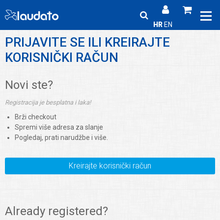
HR
EN
PRIJAVITE SE ILI KREIRAJTE
KORISNIČKI RAČUN
Novi ste?
Registracija je besplatna i laka!
Brži checkout
Spremi više adresa za slanje
Pogledaj, prati narudžbe i više.
Kreirajte korisnički račun
Already registered?