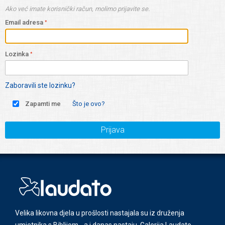
Ako već imate korisnički račun, molimo prijavite se.
Email adresa
Lozinka
Zaboravili ste lozinku?
Zapamti me
Što je ovo?
Prijava
Velika likovna djela u prošlosti nastajala su iz druženja
umjetnika s Biblijom - a i danas nastaju. Galerija Laudato