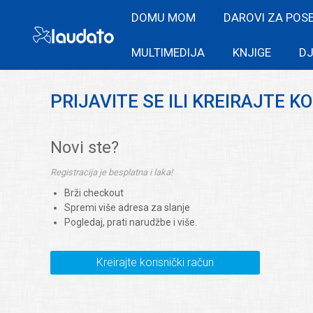
DOMU MOM
DAROVI ZA POS
MULTIMEDIJA
KNJIGE
DJ
PRIJAVITE SE ILI KREIRAJTE K
Novi ste?
Registracija je besplatna i laka!
Brži checkout
Spremi više adresa za slanje
Pogledaj, prati narudžbe i više.
Kreirajte korisnički račun