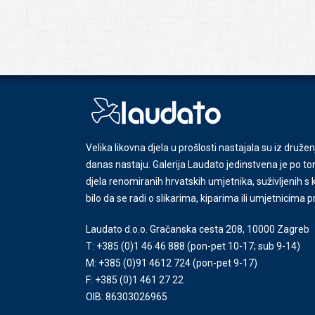
Velika likovna djela u prošlosti nastajala su iz družen
danas nastaju. Galerija Laudato jedinstvena je po tom
djela renomiranih hrvatskih umjetnika, suživljenih 
bilo da se radi o slikarima, kiparima ili umjetnicima 
Laudato d.o.o. Gračanska cesta 208, 10000 Zagreb
T: +385 (0)1 46 46 888
(pon-pet 10-17; sub 9-14)
M: +385 (0)91 4612 724
(pon-pet 9-17)
F: +385 (0)1 461 27 22
OIB: 86303026965