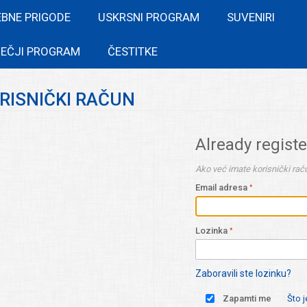
EBNE PRIGODE
USKRSNI PROGRAM
SUVENIRI
EČJI PROGRAM
ČESTITKE
ORISNIČKI RAČUN
Already regist
Ako već imate korisnički raču
Email adresa
Lozinka
Zaboravili ste lozinku?
Zapamti me
Što 