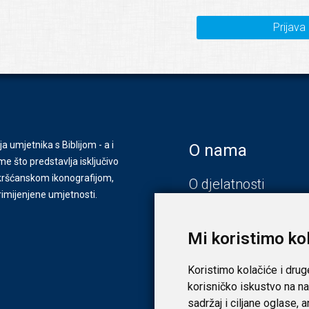
Prijava
ja umjetnika s Biblijom - a i
O nama
e što predstavlja isključivo
s kršćanskom ikonografijom,
O djelatnosti
primijenjene umjetnosti.
Zagreb
Zadar
Mi koristimo ko
Koristimo kolačiće i drug
korisničko iskustvo na na
sadržaj i ciljane oglase, 