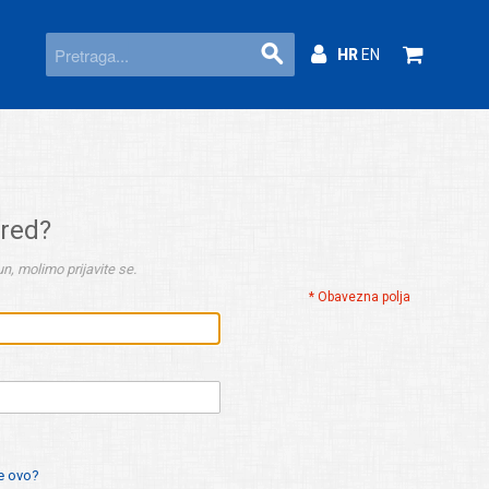
HR
EN
ered?
n, molimo prijavite se.
* Obavezna polja
je ovo?