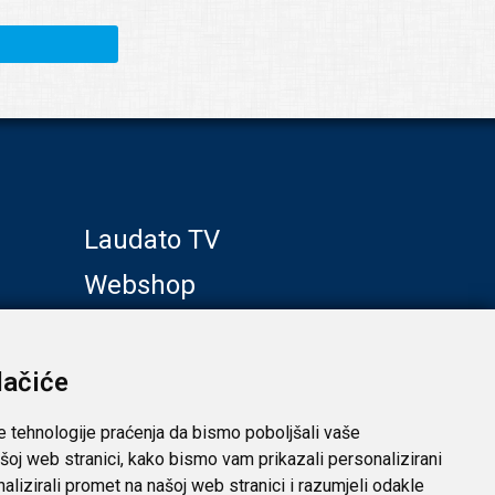
Laudato TV
Webshop
Galerije
Klub prijatelja
lačiće
e tehnologije praćenja da bismo poboljšali vaše
šoj web stranici, kako bismo vam prikazali personalizirani
analizirali promet na našoj web stranici i razumjeli odakle