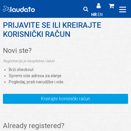
HR
EN
PRIJAVITE SE ILI KREIRAJTE
KORISNIČKI RAČUN
Novi ste?
Registracija je besplatna i laka!
Brži checkout
Spremi više adresa za slanje
Pogledaj, prati narudžbe i više.
Kreirajte korisnički račun
Already registered?