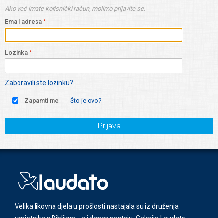
Ako već imate korisnički račun, molimo prijavite se.
Email adresa
Lozinka
Zaboravili ste lozinku?
Zapamti me
Što je ovo?
Prijava
Velika likovna djela u prošlosti nastajala su iz druženja
umjetnika s Biblijom - a i danas nastaju. Galerija Laudato