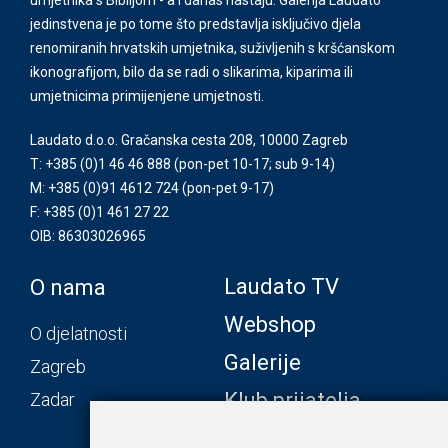
jedinstvena je po tome što predstavlja isključivo djela
renomiranih hrvatskih umjetnika, suživljenih s kršćanskom
ikonografijom, bilo da se radi o slikarima, kiparima ili
umjetnicima primijenjene umjetnosti.
Laudato d.o.o. Gračanska cesta 208, 10000 Zagreb
T: +385 (0)1 46 46 888
(pon-pet 10-17; sub 9-14)
M: +385 (0)91 4612 724
(pon-pet 9-17)
F: +385 (0)1 461 27 22
OIB: 86303026965
Laudato TV
O nama
Webshop
O djelatnosti
Galerije
Zagreb
Klub prijatelja
Zadar