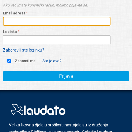
Ako već imate korisnički račun, molimo prijavite se.
Email adresa
Lozinka
Zaboravili ste lozinku?
Zapamti me
Što je ovo?
Prijava
Velika likovna djela u prošlosti nastajala su iz druženja
umjetnika s Biblijom - a i danas nastaju. Galerija Laudato