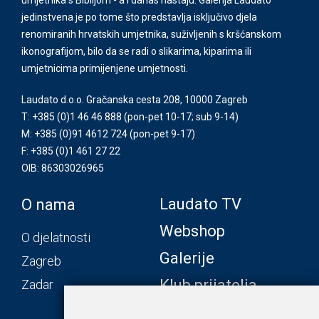
jedinstvena je po tome što predstavlja isključivo djela
renomiranih hrvatskih umjetnika, suživljenih s kršćanskom
ikonografijom, bilo da se radi o slikarima, kiparima ili
umjetnicima primijenjene umjetnosti.
Laudato d.o.o. Gračanska cesta 208, 10000 Zagreb
T: +385 (0)1 46 46 888
(pon-pet 10-17; sub 9-14)
M: +385 (0)91 4612 724
(pon-pet 9-17)
F: +385 (0)1 461 27 22
OIB: 86303026965
Laudato TV
O nama
Webshop
O djelatnosti
Galerije
Zagreb
Klub prijatelja
Zadar