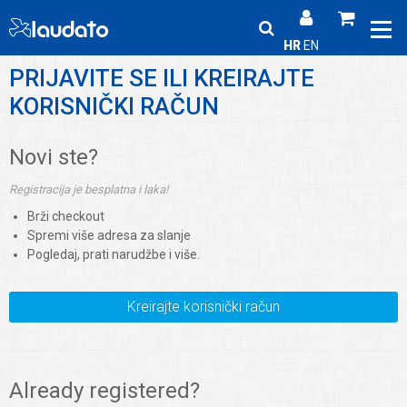
HR
EN
PRIJAVITE SE ILI KREIRAJTE
KORISNIČKI RAČUN
Novi ste?
Registracija je besplatna i laka!
Brži checkout
Spremi više adresa za slanje
Pogledaj, prati narudžbe i više.
Kreirajte korisnički račun
Already registered?