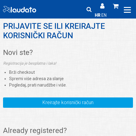
HR
EN
PRIJAVITE SE ILI KREIRAJTE
KORISNIČKI RAČUN
Novi ste?
Registracija je besplatna i laka!
Brži checkout
Spremi više adresa za slanje
Pogledaj, prati narudžbe i više.
Kreirajte korisnički račun
Already registered?