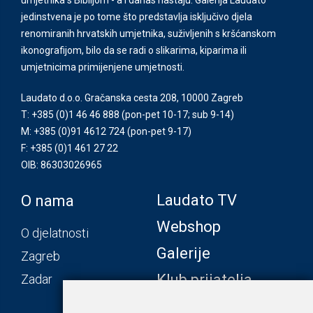
jedinstvena je po tome što predstavlja isključivo djela
renomiranih hrvatskih umjetnika, suživljenih s kršćanskom
ikonografijom, bilo da se radi o slikarima, kiparima ili
umjetnicima primijenjene umjetnosti.
Laudato d.o.o. Gračanska cesta 208, 10000 Zagreb
T: +385 (0)1 46 46 888
(pon-pet 10-17; sub 9-14)
M: +385 (0)91 4612 724
(pon-pet 9-17)
F: +385 (0)1 461 27 22
OIB: 86303026965
Laudato TV
O nama
Webshop
O djelatnosti
Galerije
Zagreb
Klub prijatelja
Zadar