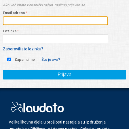
Ako već imate korisnički račun, molimo prijavite se.
Email adresa
Lozinka
Zaboravili ste lozinku?
Zapamti me
Što je ovo?
Prijava
Velika likovna djela u prošlosti nastajala su iz druženja
umjetnika s Biblijom - a i danas nastaju. Galerija Laudato