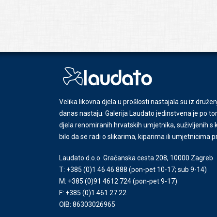
Velika likovna djela u prošlosti nastajala su iz družen
danas nastaju. Galerija Laudato jedinstvena je po tom
djela renomiranih hrvatskih umjetnika, suživljenih 
bilo da se radi o slikarima, kiparima ili umjetnicima 
Laudato d.o.o. Gračanska cesta 208, 10000 Zagreb
T: +385 (0)1 46 46 888
(pon-pet 10-17; sub 9-14)
M: +385 (0)91 4612 724
(pon-pet 9-17)
F: +385 (0)1 461 27 22
OIB: 86303026965