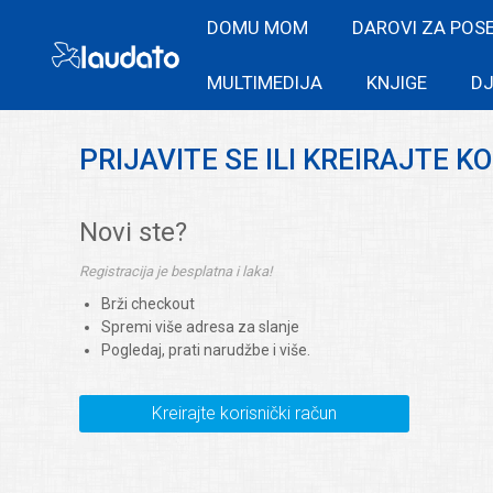
DOMU MOM
DAROVI ZA POS
MULTIMEDIJA
KNJIGE
DJ
PRIJAVITE SE ILI KREIRAJTE K
Novi ste?
Registracija je besplatna i laka!
Brži checkout
Spremi više adresa za slanje
Pogledaj, prati narudžbe i više.
Kreirajte korisnički račun