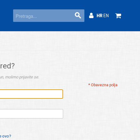
HR
EN
ered?
n, molimo prijavite se.
* Obavezna polja
je ovo?