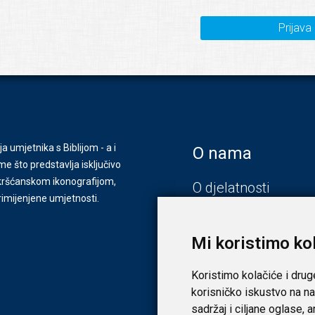
Prijava
ja umjetnika s Biblijom - a i
O nama
e što predstavlja isključivo
s kršćanskom ikonografijom,
O djelatnosti
primijenjene umjetnosti.
Zagreb
Zadar
Mi koristimo ko
Koristimo kolačiće i drug
korisničko iskustvo na na
sadržaj i ciljane oglase, 