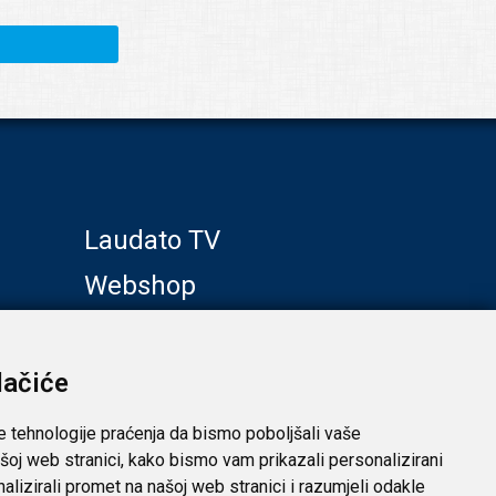
Laudato TV
Webshop
Galerije
Klub prijatelja
lačiće
e tehnologije praćenja da bismo poboljšali vaše
šoj web stranici, kako bismo vam prikazali personalizirani
analizirali promet na našoj web stranici i razumjeli odakle