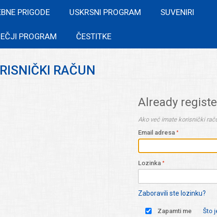
EBNE PRIGODE
USKRSNI PROGRAM
SUVENIRI
EČJI PROGRAM
ČESTITKE
ORISNIČKI RAČUN
Already regist
Ako već imate korisnički raču
Email adresa
Lozinka
Zaboravili ste lozinku?
Zapamti me
Što 