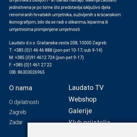
jedinstvena je po tome što predstavlja isključivo djela
renomiranih hrvatskih umjetnika, suživljenih s kršćanskom
ikonografijom, bilo da se radi o slikarima, kiparima ili
umjetnicima primijenjene umjetnosti.
Laudato d.o.o. Gračanska cesta 208, 10000 Zagreb
T: +385 (0)1 46 46 888
(pon-pet 10-17; sub 9-14)
M: +385 (0)91 4612 724
(pon-pet 9-17)
F: +385 (0)1 461 27 22
OIB: 86303026965
Laudato TV
O nama
Webshop
O djelatnosti
Galerije
Zagreb
Klub prijatelja
Zadar