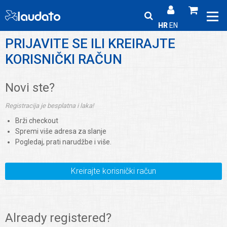
HR
EN
PRIJAVITE SE ILI KREIRAJTE
KORISNIČKI RAČUN
Novi ste?
Registracija je besplatna i laka!
Brži checkout
Spremi više adresa za slanje
Pogledaj, prati narudžbe i više.
Kreirajte korisnički račun
Already registered?