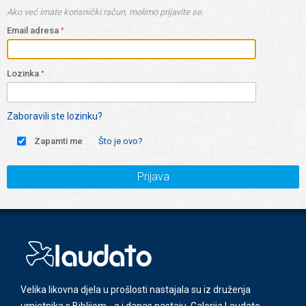
Ako već imate korisnički račun, molimo prijavite se.
Email adresa
Lozinka
Zaboravili ste lozinku?
Zapamti me
Što je ovo?
Prijava
Velika likovna djela u prošlosti nastajala su iz druženja
umjetnika s Biblijom - a i danas nastaju. Galerija Laudato