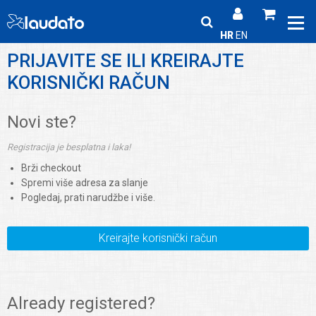
HR
EN
PRIJAVITE SE ILI KREIRAJTE
KORISNIČKI RAČUN
Novi ste?
Registracija je besplatna i laka!
Brži checkout
Spremi više adresa za slanje
Pogledaj, prati narudžbe i više.
Kreirajte korisnički račun
Already registered?