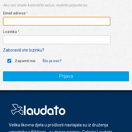
Ako već imate korisnički račun, molimo prijavite se.
Email adresa
Lozinka
Zaboravili ste lozinku?
Zapamti me
Što je ovo?
Prijava
Velika likovna djela u prošlosti nastajala su iz druženja
umjetnika s Biblijom - a i danas nastaju. Galerija Laudato