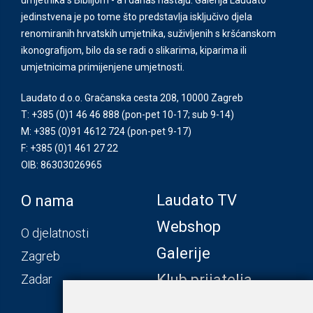
jedinstvena je po tome što predstavlja isključivo djela
renomiranih hrvatskih umjetnika, suživljenih s kršćanskom
ikonografijom, bilo da se radi o slikarima, kiparima ili
umjetnicima primijenjene umjetnosti.
Laudato d.o.o. Gračanska cesta 208, 10000 Zagreb
T: +385 (0)1 46 46 888
(pon-pet 10-17; sub 9-14)
M: +385 (0)91 4612 724
(pon-pet 9-17)
F: +385 (0)1 461 27 22
OIB: 86303026965
Laudato TV
O nama
Webshop
O djelatnosti
Galerije
Zagreb
Klub prijatelja
Zadar