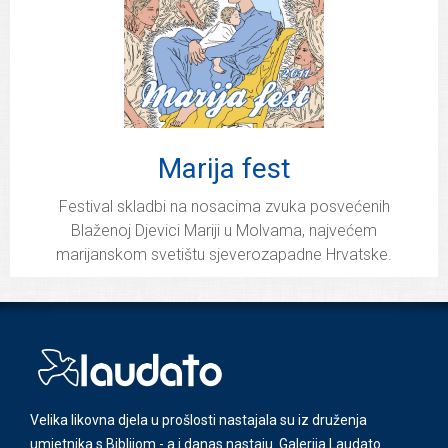
Marija fest
Festival skladbi na nosacima zvuka posvećenih
Blaženoj Djevici Mariji u Molvama, najvećem
marijanskom svetištu sjeverozapadne Hrvatske.
Velika likovna djela u prošlosti nastajala su iz druženja
umjetnika s Biblijom - a i danas nastaju. Galerija Laudato