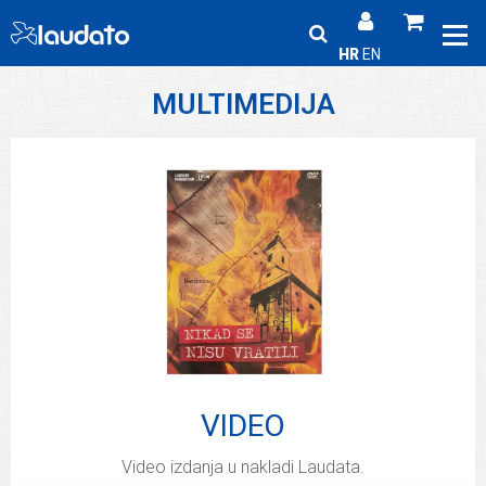
HR
EN
MULTIMEDIJA
VIDEO
Video izdanja u nakladi Laudata.