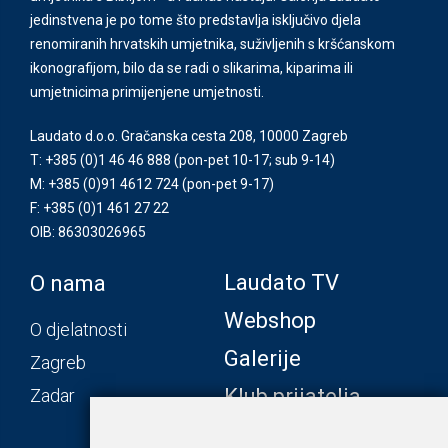
jedinstvena je po tome što predstavlja isključivo djela
renomiranih hrvatskih umjetnika, suživljenih s kršćanskom
ikonografijom, bilo da se radi o slikarima, kiparima ili
umjetnicima primijenjene umjetnosti.
Laudato d.o.o. Gračanska cesta 208, 10000 Zagreb
T: +385 (0)1 46 46 888
(pon-pet 10-17; sub 9-14)
M: +385 (0)91 4612 724
(pon-pet 9-17)
F: +385 (0)1 461 27 22
OIB: 86303026965
Laudato TV
O nama
Webshop
O djelatnosti
Galerije
Zagreb
Klub prijatelja
Zadar