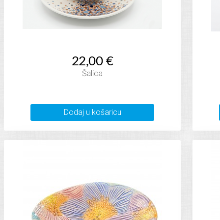
22,00 €
Šalica
Dodaj u košaricu