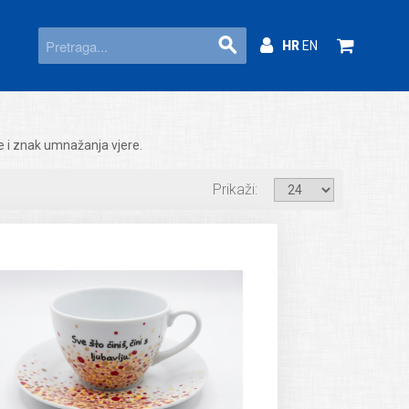
HR
EN
 je i znak umnažanja vjere.
Prikaži