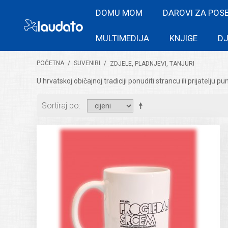
DOMU MOM
DAROVI ZA POS
MULTIMEDIJA
KNJIGE
DJ
POČETNA
/
SUVENIRI
/
ZDJELE, PLADNJEVI, TANJURI
U hrvatskoj običajnoj tradiciji ponuditi strancu ili prijatelju 
Sortiraj po