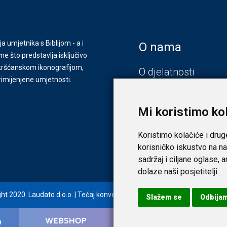
ja umjetnika s Biblijom - a i
O nama
e što predstavlja isključivo
s kršćanskom ikonografijom,
O djelatnosti
primijenjene umjetnosti.
Zagreb
Zadar
Mi koristimo ko
Koristimo kolačiće i drug
korisničko iskustvo na na
sadržaj i ciljane oglase, 
dolaze naši posjetitelji.
ht 2020. Laudato d.o.o. | Tečaj konverzije: 1 EUR = 7,53450 HRK |
Uvjeti i
Slažem se
Odbija