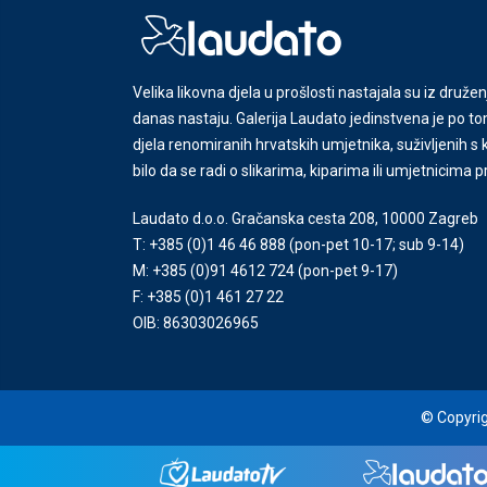
Velika likovna djela u prošlosti nastajala su iz družen
danas nastaju. Galerija Laudato jedinstvena je po tom
djela renomiranih hrvatskih umjetnika, suživljenih 
bilo da se radi o slikarima, kiparima ili umjetnicima 
Laudato d.o.o. Gračanska cesta 208, 10000 Zagreb
T: +385 (0)1 46 46 888
(pon-pet 10-17; sub 9-14)
M: +385 (0)91 4612 724
(pon-pet 9-17)
F: +385 (0)1 461 27 22
OIB: 86303026965
© Copyrig