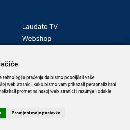
Laudato TV
Webshop
Galerije
Klub prijatelja
lačiće
e tehnologije praćenja da bismo poboljšali vaše
šoj web stranici, kako bismo vam prikazali personalizirani
analizirali promet na našoj web stranici i razumjeli odakle
 privatnost
m
Promjeni moje postavke