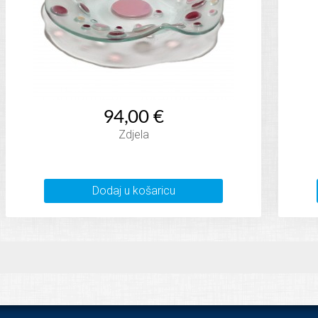
94,00 €
Zdjela
Dodaj u košaricu