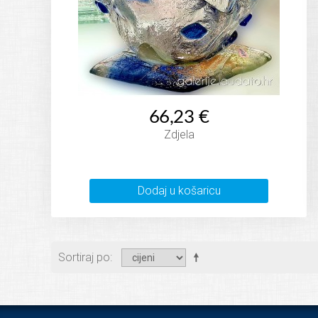
66,23 €
Zdjela
Dodaj u košaricu
Sortiraj po